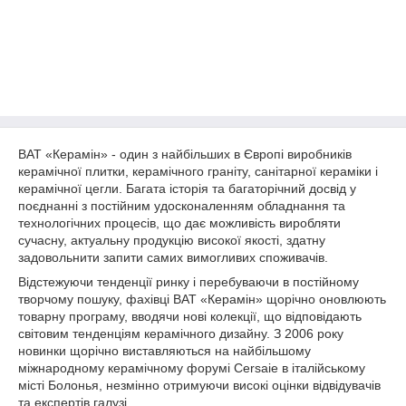
ВАТ «Керамін» - один з найбільших в Європі виробників
керамічної плитки, керамічного граніту, санітарної кераміки і
керамічної цегли. Багата історія та багаторічний досвід у
поєднанні з постійним удосконаленням обладнання та
технологічних процесів, що дає можливість виробляти
сучасну, актуальну продукцію високої якості, здатну
задовольнити запити самих вимогливих споживачів.
Відстежуючи тенденції ринку і перебуваючи в постійному
творчому пошуку, фахівці ВАТ «Керамін» щорічно оновлюють
товарну програму, вводячи нові колекції, що відповідають
світовим тенденціям керамічного дизайну. З 2006 року
новинки щорічно виставляються на найбільшому
міжнародному керамічному форумі Cersaie в італійському
місті Болонья, незмінно отримуючи високі оцінки відвідувачів
та експертів галузі.