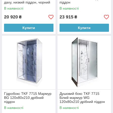
даху, низкий піддон, чорний
піддон
профіль, білі задні стінки,
В наявності
В наявності
передні прозорі
20 920
23 915
₴
₴
Купити
Купити
Гідробокс TKF 7715 Мармур
Душовий бокс TKF 7715
BG 120х80х210 дрібний
Білий мармур WG
піддон
120х80х210 дрібний піддон
В наявності
В наявності