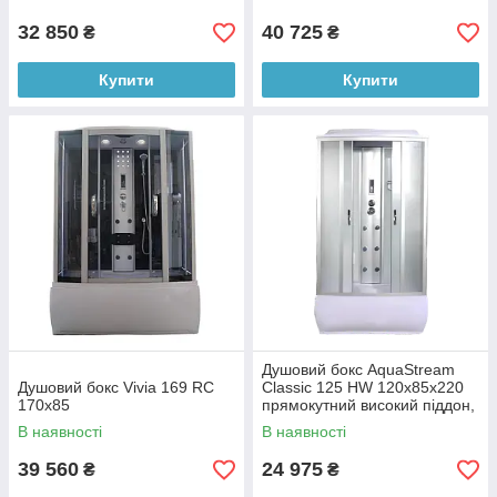
32 850
40 725
₴
₴
Купити
Купити
Душовий бокс AquaStream
Душовий бокс Vivia 169 RC
Classic 125 HW 120х85х220
170x85
прямокутний високий піддон,
білий, з електронікою
В наявності
В наявності
39 560
24 975
₴
₴