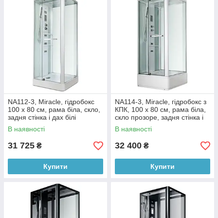
NA112-3, Miracle, гідробокс
NA114-3, Miracle, гідробокс з
100 х 80 см, рама біла, скло,
КПК, 100 х 80 см, рама біла,
задня стінка і дах білі
скло прозоре, задня стінка і
дах білі
В наявності
В наявності
31 725
32 400
₴
₴
Купити
Купити