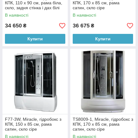
КПК, 110 х 90 см, рама біла,
КПК, 170 х 85 см, рама
скло, задня стінка і дах білі
сатин, скло сіре
В наявності
В наявності
34 650
36 675
₴
₴
Купити
Купити
F77-3W, Miracle, гідробокс з
TS8009-1, Miracle, гідробокс з
КПК, 150 х 85 см, рама
КПК, 170 х 85 см, рама
сатин, скло сіре
сатин, скло сіре
В наявності
В наявності