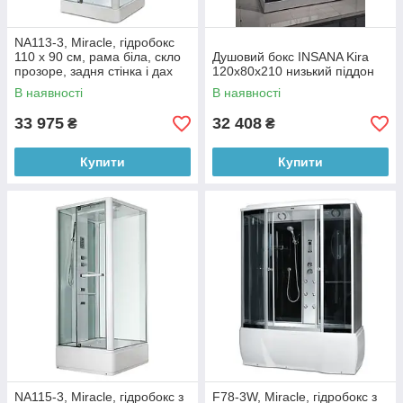
NA113-3, Miracle, гідробокс
110 х 90 см, рама біла, скло
Душовий бокс INSANA Kira
прозоре, задня стінка і дах
120x80x210 низький піддон
білі
В наявності
В наявності
33 975
32 408
₴
₴
Купити
Купити
NA115-3, Miracle, гідробокс з
F78-3W, Miracle, гідробокс з