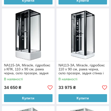
Купити
Купити
NA115-3A, Miracle, гідробокс
NA113-3A, Miracle, гідробокс
з КПК, 110 х 90 см, рама
110 х 90 см, рама чорна,
чорна, скло прозоре, задня
скло прозоре, задня стінка і
стінка і дах дзеркальні
дах дзеркальні
В наявності
В наявності
34 650
33 975
₴
₴
Купити
Купити