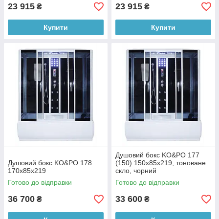
23 915
23 915
₴
₴
Купити
Купити
Душовий бокс KO&PO 177
Душовий бокс KO&PO 178
(150) 150х85х219, тоноване
170х85х219
скло, чорний
Готово до відправки
Готово до відправки
36 700
33 600
₴
₴