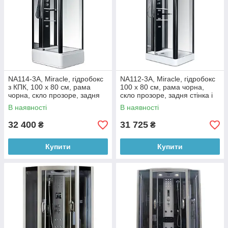
NA114-3A, Miracle, гідробокс
NA112-3A, Miracle, гідробокс
з КПК, 100 х 80 см, рама
100 х 80 см, рама чорна,
чорна, скло прозоре, задня
скло прозоре, задня стінка і
стінка і дах дзеркальні
дах дзеркальні
В наявності
В наявності
32 400
31 725
₴
₴
Купити
Купити