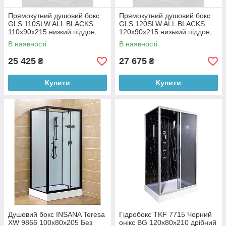
Прямокутний душовий бокс
Прямокутний душовий бокс
GLS 110SLW ALL BLACKS
GLS 120SLW ALL BLACKS
110х90х215 низкий піддон,
120х90х215 низький піддон,
ччорний профіль, білі задні
чорний профіль, задні стінки
В наявності
В наявності
стінки, передні матові
білі, передні матові
25 425
27 675
₴
₴
Купити
Купити
Душовий бокс INSANA Teresa
Гідробокс TKF 7715 Чорний
XW 9866 100x80x205 Без
онікс BG 120х80х210 дрібний