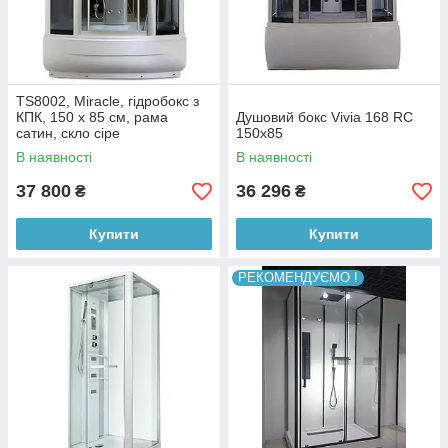
TS8002, Miracle, гідробокс з
КПК, 150 х 85 см, рама
Душовий бокс Vivia 168 RC
сатин, скло сіре
150x85
В наявності
В наявності
37 800
36 296
₴
₴
Купити
Купити
РЕКОМЕНДУЄМО !