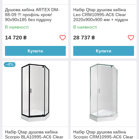
Душова кабіна ARTEX DM-
Набір Qtap душова кабіна
88-09 !!! профіль хром!
Leo CRM10995-AC6 Clear
90х90х185 без піддону
2020x900x900 мм + піддон
Diamond 309912 90x90x12 см
В наявності
В наявності
з сифоном
14 720
28 737
₴
₴
Купити
Купити
–4%
Набір Qtap душова кабіна
Набір Qtap душова кабіна
Scorpio BLA10995-AC6 Clear
Scorpio CRM10995-AC6 Clear