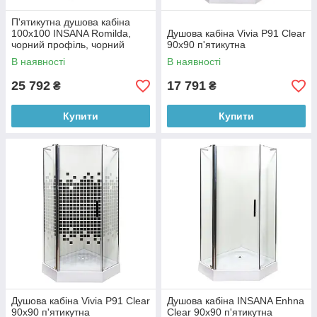
П'ятикутна душова кабіна
100х100 INSANA Romilda,
Душова кабіна Vivia P91 Clear
чорний профіль, чорний
90x90 п'ятикутна
піддон, скло 6 мм
В наявності
В наявності
25 792
17 791
₴
₴
Купити
Купити
Душова кабіна Vivia P91 Clear
Душова кабіна INSANA Enhna
90x90 п'ятикутна
Clear 90x90 п'ятикутна