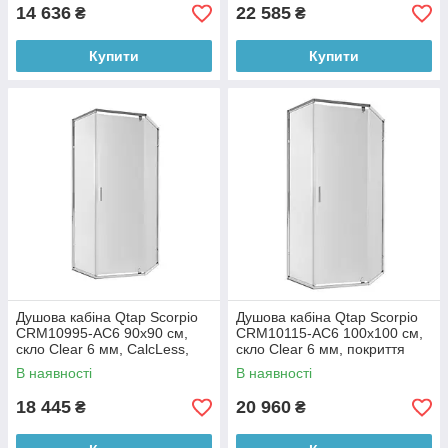
14 636
22 585
₴
₴
Купити
Купити
Душова кабіна Qtap Scorpio
Душова кабіна Qtap Scorpio
CRM10995-AC6 90х90 см,
CRM10115-AC6 100x100 см,
скло Clear 6 мм, CalcLess,
скло Clear 6 мм, покриття
без піддона
CalcLess, без піддона
В наявності
В наявності
18 445
20 960
₴
₴