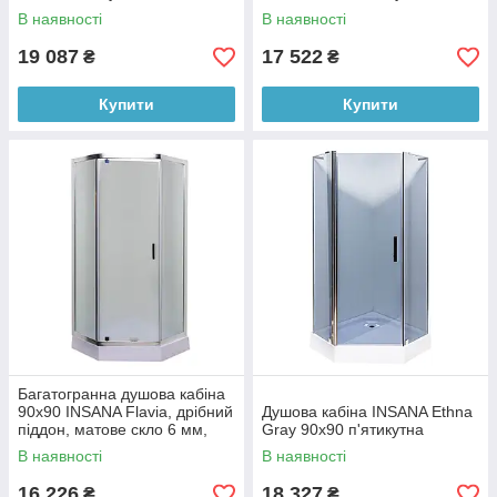
В наявності
В наявності
19 087
17 522
₴
₴
Купити
Купити
Багатогранна душова кабіна
90х90 INSANA Flavia, дрібний
Душова кабіна INSANA Ethna
піддон, матове скло 6 мм,
Gray 90x90 п'ятикутна
розпашна
В наявності
В наявності
16 226
18 327
₴
₴