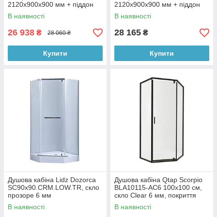
2120x900x900 мм + піддон
2120x900x900 мм + піддон
Diamond 309912 90x90x12 см
Diamond 309912 90x90x12 см
В наявності
В наявності
з сифоном
з сифоном
26 938
28 165
₴
₴
28 060 ₴
Купити
Купити
Душова кабіна Lidz Dozorca
Душова кабіна Qtap Scorpio
SC90x90.CRM.LOW.TR, скло
BLA10115-AC6 100x100 см,
прозоре 6 мм
скло Clear 6 мм, покриття
CalcLess без піддона
В наявності
В наявності