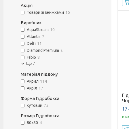
Акція
Товари зі знижками
16
Виробник
AquaStream
10
Atlantis
7
Delfi
11
Diamond Premium
2
Fabio
8
Ще 7
Матеріал піддону
Акрил
114
Акріл
17
Гі
Форма Гідробокса
Чо
кутовий
75
17 
Розмір Гідробокса
В н
80х80
4