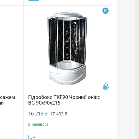
–7%
Залишилось 25 
асажем
Гідробокс TKF90 Чорний онікс
ий
BG 90х90х215
16 213 ₴
17 433 ₴
В наявності