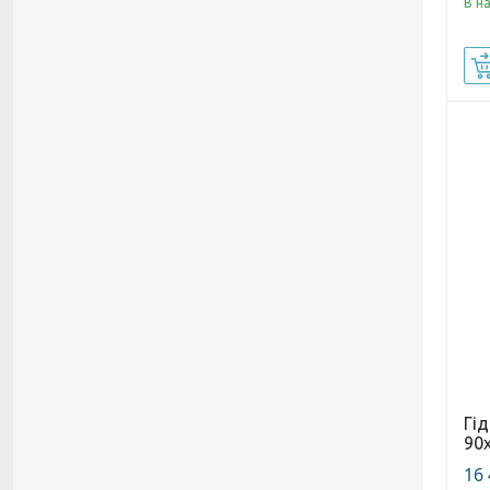
В н
Гі
90
16 