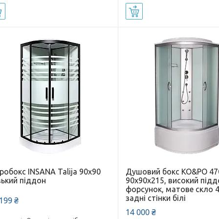
Купити
Купити
робокс INSANA Talija 90х90
Душовий бокс KO&PO 470
зький піддон
90х90х215, високий підд
форсунок, матове скло 
задні стінки білі
199 ₴
14 000 ₴