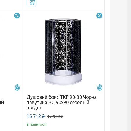
Купити
–7%
–7%
Залишилось 25 днів
Залишилось 25 
Душовий бокс TKF 90-30 Чорна
ій
павутина BG 90х90 середній
піддон
16 712 ₴
17 969 ₴
В наявності