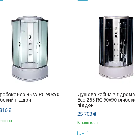
дробокс Eco 95 W RC 90х90
Душова кабіна з гідром
ибокий піддон
Eco 265 RC 90х90 глибок
піддон
316 ₴
25 703 ₴
аявності
В наявності