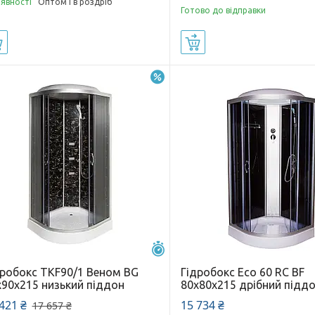
аявності
Оптом і в роздріб
Готово до відправки
Купити
Купити
–7%
Залишилось 25 днів
дробокс TKF90/1 Веном BG
Гідробокс Eco 60 RC BF
x90x215 низький піддон
80х80х215 дрібний підд
421 ₴
15 734 ₴
17 657 ₴