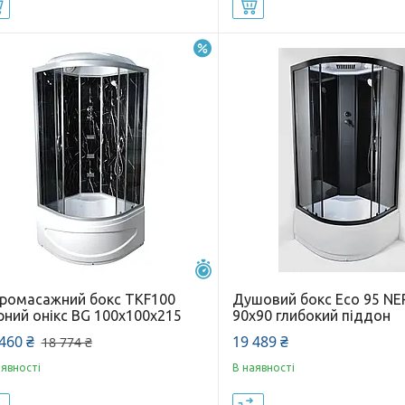
Купити
Купити
–7%
Залишилось 25 днів
дромасажний бокс TKF100
Душовий бокс Eco 95 NE
рний онікс BG 100х100х215
90х90 глибокий піддон
460 ₴
19 489 ₴
18 774 ₴
аявності
В наявності