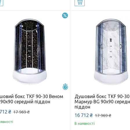
Купити
Купити
–7%
Залишилось 25 днів
шовий бокс TKF 90-30 Веном
Душовий бокс TKF 90-30
 90х90 середній піддон
Мармур BG 90х90 середн
піддон
712 ₴
17 969 ₴
16 712 ₴
17 969 ₴
аявності
В наявності