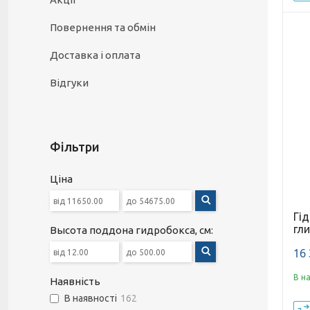
Повернення та обмін
Доставка і оплата
Відгуки
Фільтри
Ціна
Гі
гл
Высота поддона гидробокса, см:
16 
В н
Наявність
В наявності
162