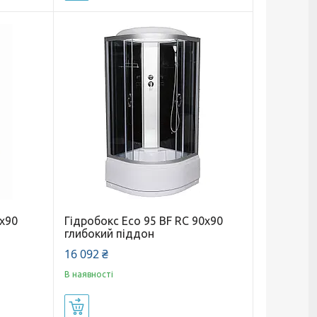
0х90
Гідробокс Eco 95 BF RC 90х90
глибокий піддон
16 092 ₴
В наявності
Купити