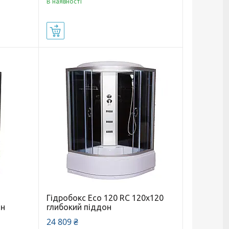
В наявності
Купити
Гідробокс Eco 120 RC 120х120
он
глибокий піддон
24 809 ₴