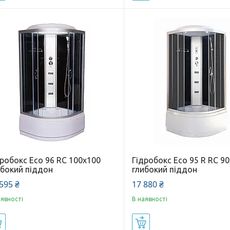
робокс Eco 96 RC 100х100
Гідробокс Eco 95 R RC 9
ибокий піддон
глибокий піддон
595 ₴
17 880 ₴
аявності
В наявності
Купити
Купити