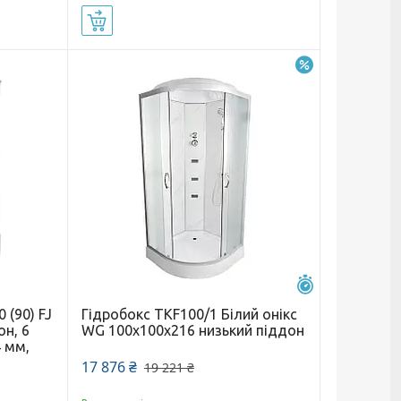
Купити
–7%
Залишилось 25 
 (90) FJ
Гідробокс TKF100/1 Білий онікс
он, 6
WG 100х100х216 низький піддон
4 мм,
17 876 ₴
19 221 ₴