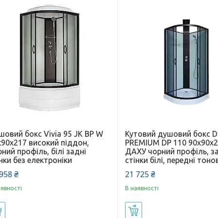
овий бокс Vivia 95 JK BP W
Кутовий душовий бокс 
x90x217 високий піддон,
PREMIUM DP 110 90x90x2
ний профіль, білі задні
ДАХУ чорний профіль, з
нки без електроніки
стінки білі, передні тоно
958 ₴
21 725 ₴
аявності
В наявності
Купити
Купити