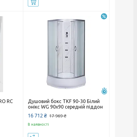
Купити
–7%
Залишилось 25 
RO RC
Душовий бокс TKF 90-30 Білий
онікс WG 90х90 середній піддон
16 712 ₴
17 969 ₴
В наявності