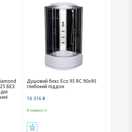
Diamond
Душовий бокс Eco 95 RC 90х90
25 БЕЗ
глибокий піддон
адні
вані
16 316 ₴
В наявності
Купити