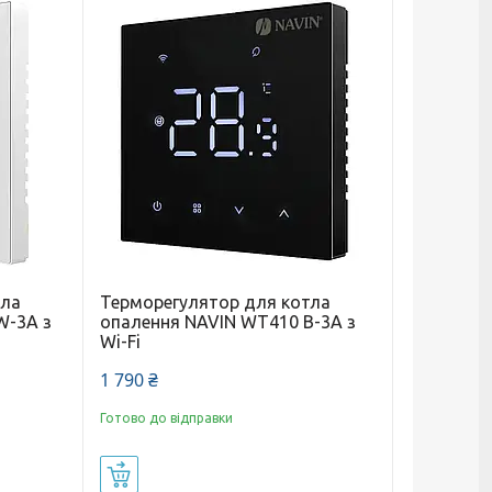
тла
Терморегулятор для котла
W-3А з
опалення NAVIN WT410 B-3А з
Wi-Fi
1 790 ₴
Готово до відправки
Купити