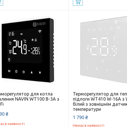
Купити
Купити
рморегулятор для котла
Терморегулятор для теп
алення NAVIN WT100 B-3А з
підлоги WT410 W-16A з W
Fi
білий з зовнішнім датч
температури
90 ₴
1 790 ₴
ає в наявності
Немає в наявності