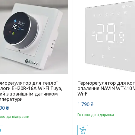
рморегулятор для теплої
Терморегулятор для ко
логи EH20R-16A Wi-Fi Tuya,
опалення NAVIN WT410 
лий з зовнішнім датчиком
Wi-Fi
мператури
1 790 ₴
90 ₴
Готово до відправки
ово до відправки
Купити
Купити