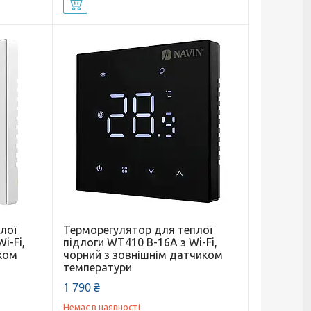
Купити
лої
Терморегулятор для теплої
i-Fi,
підлоги WT410 B-16A з Wi-Fi,
иком
чорний з зовнішнім датчиком
температури
1 790 ₴
Немає в наявності