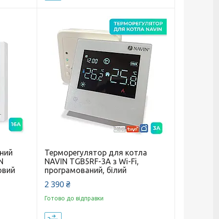
чний
Терморегулятор для котла
N
NAVIN TGB5RF-3A з Wi-Fi,
овий
програмований, білий
2 390 ₴
Готово до відправки