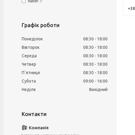
Navin
9
+38
Графік роботи
Понеділок
08:30
18:00
Вівторок
08:30
18:00
Середа
08:30
18:00
Четвер
08:30
18:00
Пʼятниця
08:30
18:00
Субота
09:00
16:00
Неділя
Вихідний