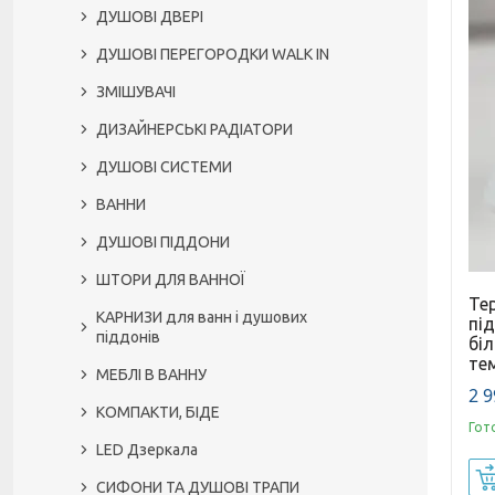
ДУШОВІ ДВЕРІ
ДУШОВІ ПЕРЕГОРОДКИ WALK IN
ЗМІШУВАЧІ
ДИЗАЙНЕРСЬКІ РАДІАТОРИ
ДУШОВІ СИСТЕМИ
ВАННИ
ДУШОВІ ПІДДОНИ
ШТОРИ ДЛЯ ВАННОЇ
Те
КАРНИЗИ для ванн і душових
під
піддонів
бі
те
МЕБЛІ В ВАННУ
2 9
КОМПАКТИ, БІДЕ
Гот
LED Дзеркала
СИФОНИ ТА ДУШОВІ ТРАПИ