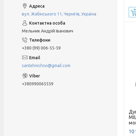
вул. Жабінського 11, Чернігів, Україна
Мельник Андрій Іванович
+380 (99) 006-55-59
santehnichno@gmail.com
+380990065559
Ду
MI
мо
10 