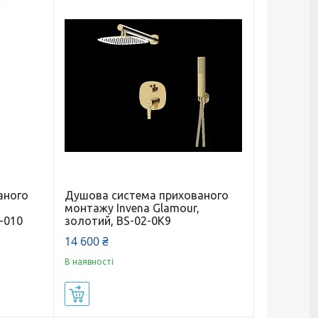
аного
Душова система прихованого
монтажу Invena Glamour,
-010
золотий, BS-02-0K9
14 600 ₴
В наявності
Купити