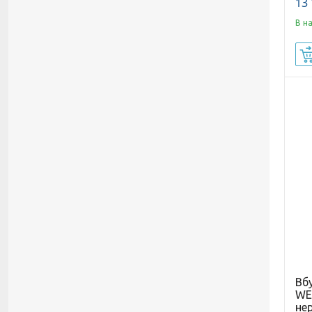
13 
В н
Вб
WE
не