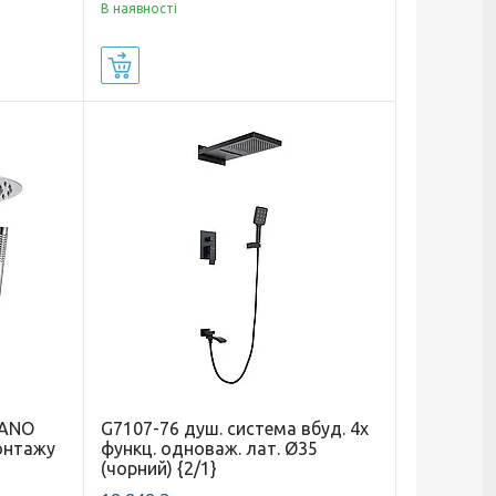
В наявності
Купити
LANO
G7107-76 душ. система вбуд. 4х
онтажу
функц. одноваж. лат. Ø35
(чорний) {2/1}