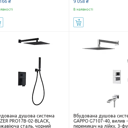
166 ₴
9 058 ₴
аявності
В наявності
Купити
Купити
удована душова система
Вбудована душова сист
ZER PRO17B-02-BLACK,
GAPPO G7107-40, вилив 
ржавіюча сталь, чорний
перемикач на лійку, 3-фун