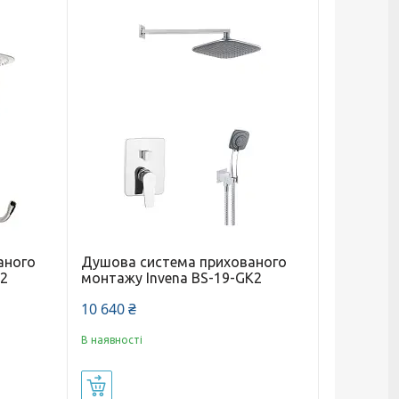
аного
Душова система прихованого
02
монтажу Invena BS-19-GK2
10 640 ₴
В наявності
Купити