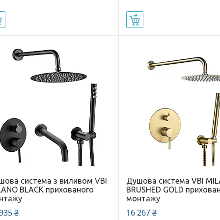
Купити
Купити
шова система з виливом VBI
Душова система VBI MI
LANO BLACK прихованого
BRUSHED GOLD прихова
нтажу
монтажу
935 ₴
16 267 ₴