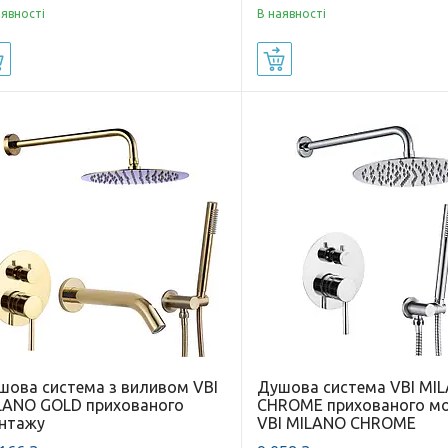
аявності
В наявності
Купити
Купити
шова система з виливом VBI
Душова система VBI MI
LANO GOLD прихованого
CHROME прихованого м
нтажу
VBI MILANO CHROME