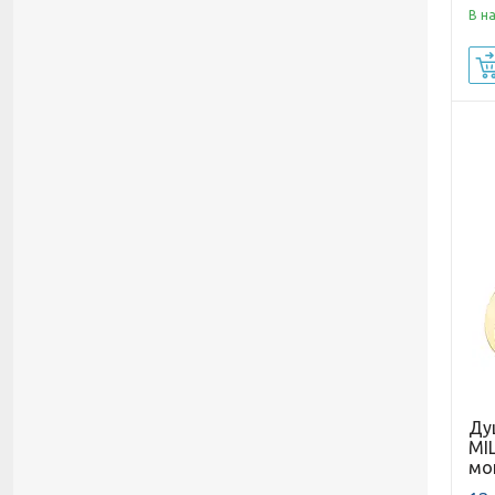
В н
Ду
MI
мо