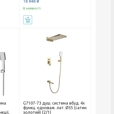
18 848 ₴
В наявності
Купити
ема
G7107-73 душ. система вбуд. 4х
-
функц. одноваж. лат. Ø35 (сатин
кції,
золотий) {2/1}