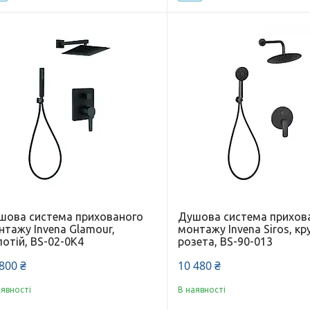
шова система прихованого
Душова система прихов
нтажу Invena Glamour,
монтажу Invena Siros, кр
отій, BS-02-0K4
розета, BS-90-013
800 ₴
10 480 ₴
аявності
В наявності