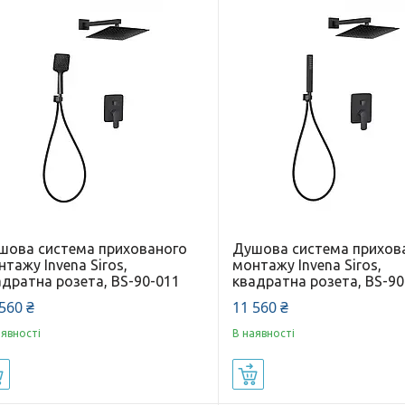
шова система прихованого
Душова система прихов
тажу Invena Siros,
монтажу Invena Siros,
адратна розета, BS-90-011
квадратна розета, BS-90
560 ₴
11 560 ₴
аявності
В наявності
Купити
Купити