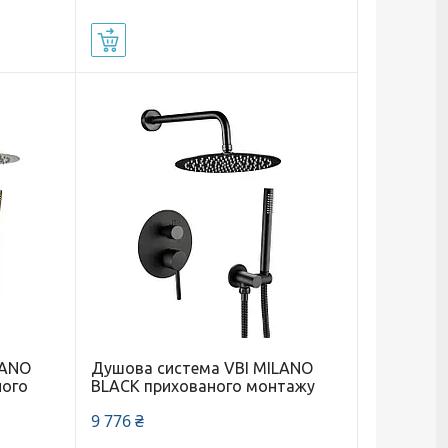
Купити
LANO
Душова система VBI MILANO
ного
BLACK прихованого монтажу
9 776 ₴