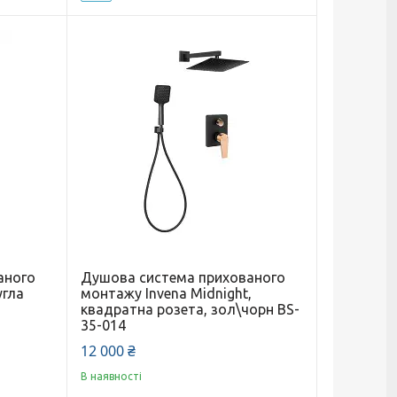
аного
Душова система прихованого
угла
монтажу Invena Midnight,
квадратна розета, зол\чорн BS-
35-014
12 000 ₴
В наявності