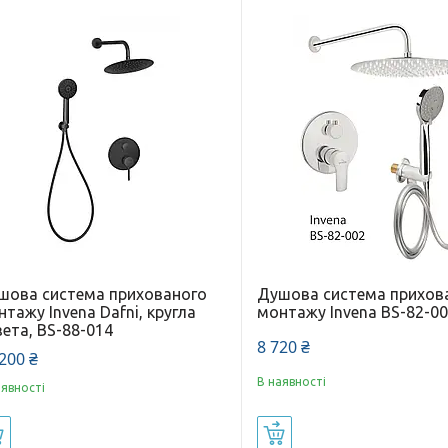
шова система прихованого
Душова система прихов
тажу Invena Dafni, кругла
монтажу Invena BS-82-0
ета, BS-88-014
8 720 ₴
200 ₴
В наявності
аявності
Купити
Купити