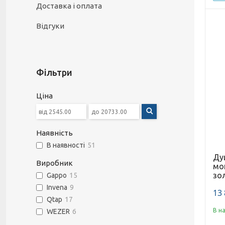
Доставка і оплата
Відгуки
Фільтри
Ціна
Наявність
В наявності
51
Ду
Виробник
мо
зол
Gappo
15
Invena
9
13 
Qtap
17
В н
WEZER
6