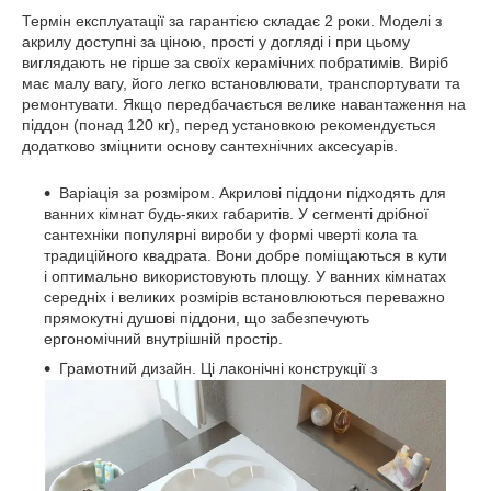
Термін експлуатації за гарантією складає 2 роки. Моделі з
акрилу доступні за ціною, прості у догляді і при цьому
виглядають не гірше за своїх керамічних побратимів. Виріб
має малу вагу, його легко встановлювати, транспортувати та
ремонтувати. Якщо передбачається велике навантаження на
піддон (понад 120 кг), перед установкою рекомендується
додатково зміцнити основу сантехнічних аксесуарів.
Варіація за розміром. Акрилові піддони підходять для
ванних кімнат будь-яких габаритів. У сегменті дрібної
сантехніки популярні вироби у формі чверті кола та
традиційного квадрата. Вони добре поміщаються в кути
і оптимально використовують площу. У ванних кімнатах
середніх і великих розмірів встановлюються переважно
прямокутні душові піддони, що забезпечують
ергономічний внутрішній простір.
Грамотний дизайн. Ці лаконічні конструкції з