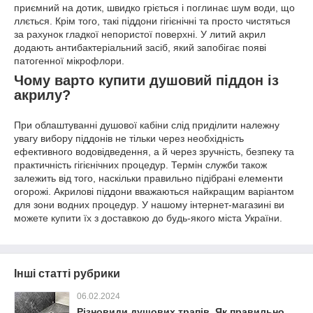
приємний на дотик, швидко гріється і поглинає шум води, що
ллється. Крім того, такі піддони гігієнічні та просто чистяться
за рахунок гладкої непористої поверхні. У литий акрил
додають антибактеріальний засіб, який запобігає появі
патогенної мікрофлори.
Чому варто купити душовий піддон із
акрилу?
При облаштуванні душової кабіни слід приділити належну
увагу вибору піддонів не тільки через необхідність
ефективного водовідведення, а й через зручність, безпеку та
практичність гігієнічних процедур. Термін служби також
залежить від того, наскільки правильно підібрані елементи
огорожі. Акрилові піддони вважаються найкращим варіантом
для зони водних процедур. У нашому інтернет-магазині ви
можете купити їх з доставкою до будь-якого міста України.
Інші статті рубрики
06.02.2024
Різновиди душових трапів. Як правильно