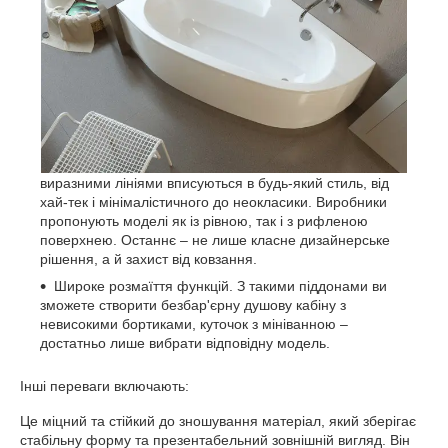
виразними лініями вписуються в будь-який стиль, від
хай-тек і мінімалістичного до неокласики. Виробники
пропонують моделі як із рівною, так і з рифленою
поверхнею. Останнє – не лише класне дизайнерське
рішення, а й захист від ковзання.
Широке розмаїття функцій. З такими піддонами ви
зможете створити безбар'єрну душову кабіну з
невисокими бортиками, куточок з мініванною –
достатньо лише вибрати відповідну модель.
Інші переваги включають:
Це міцний та стійкий до зношування матеріал, який зберігає
стабільну форму та презентабельний зовнішній вигляд. Він