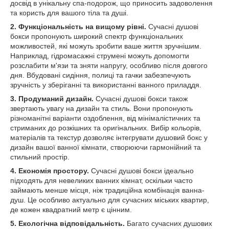
досвід в унікальну спа-подорож, що приносить задоволення
та користь для вашого тіла та душі.
2. Функціональність на вищому рівні.
Сучасні душові
бокси пропонують широкий спектр функціональних
можливостей, які можуть зробити ваше життя зручнішим.
Наприклад, гідромасажні струмені можуть допомогти
розслабити м'язи та зняти напругу, особливо після довгого
дня. Вбудовані сидіння, полиці та гачки забезпечують
зручність у зберіганні та використанні ванного приладдя.
3. Продуманий дизайн.
Сучасні душові бокси також
звертають увагу на дизайн та стиль. Вони пропонують
різноманітні варіанти оздоблення, від мінімалістичних та
стриманих до розкішних та оригінальних. Вибір кольорів,
матеріалів та текстур дозволяє інтегрувати душовий бокс у
дизайн вашої ванної кімнати, створюючи гармонійний та
стильний простір.
4. Економія простору.
Сучасні душові бокси ідеально
підходять для невеликих ванних кімнат, оскільки часто
займають менше місця, ніж традиційна комбінація ванна-
душ. Це особливо актуально для сучасних міських квартир,
де кожен квадратний метр є цінним.
5. Екологічна відповідальність.
Багато сучасних душових