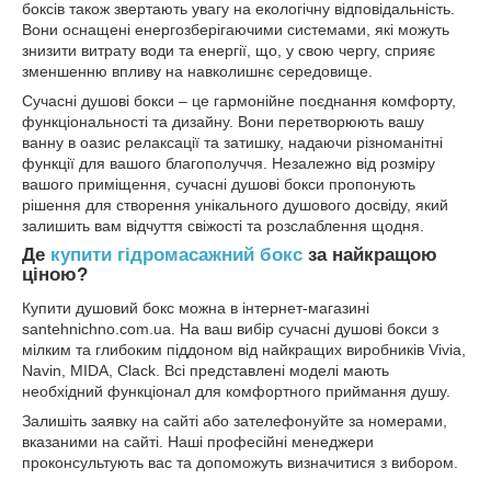
боксів також звертають увагу на екологічну відповідальність.
Вони оснащені енергозберігаючими системами, які можуть
знизити витрату води та енергії, що, у свою чергу, сприяє
зменшенню впливу на навколишнє середовище.
Сучасні душові бокси – це гармонійне поєднання комфорту,
функціональності та дизайну. Вони перетворюють вашу
ванну в оазис релаксації та затишку, надаючи різноманітні
функції для вашого благополуччя. Незалежно від розміру
вашого приміщення, сучасні душові бокси пропонують
рішення для створення унікального душового досвіду, який
залишить вам відчуття свіжості та розслаблення щодня.
Де
купити гідромасажний бокс
за найкращою
ціною?
Купити душовий бокс можна в інтернет-магазині
santehnichno.com.ua. На ваш вибір сучасні душові бокси з
мілким та глибоким піддоном від найкращих виробників Vivia,
Navin, MIDA, Clack. Всі представлені моделі мають
необхідний функціонал для комфортного приймання душу.
Залишіть заявку на сайті або зателефонуйте за номерами,
вказаними на сайті. Наші професійні менеджери
проконсультують вас та допоможуть визначитися з вибором.