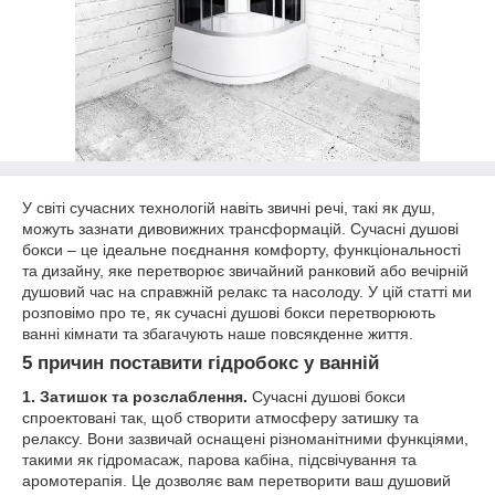
У світі сучасних технологій навіть звичні речі, такі як душ,
можуть зазнати дивовижних трансформацій. Сучасні душові
бокси – це ідеальне поєднання комфорту, функціональності
та дизайну, яке перетворює звичайний ранковий або вечірній
душовий час на справжній релакс та насолоду. У цій статті ми
розповімо про те, як сучасні душові бокси перетворюють
ванні кімнати та збагачують наше повсякденне життя.
5 причин поставити гідробокс у ванній
1. Затишок та розслаблення.
Сучасні душові бокси
спроектовані так, щоб створити атмосферу затишку та
релаксу. Вони зазвичай оснащені різноманітними функціями,
такими як гідромасаж, парова кабіна, підсвічування та
аромотерапія. Це дозволяє вам перетворити ваш душовий