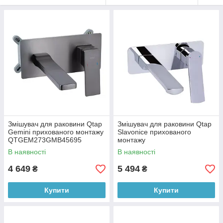
Змішувач для раковини Qtap
Змішувач для раковини Qtap
Gemini прихованого монтажу
Slavonice прихованого
QTGEM273GMB45695
монтажу
Gunmetal Black PVD
QTSLA273CRM45919
В наявності
В наявності
Chrome
4 649
5 494
₴
₴
Купити
Купити