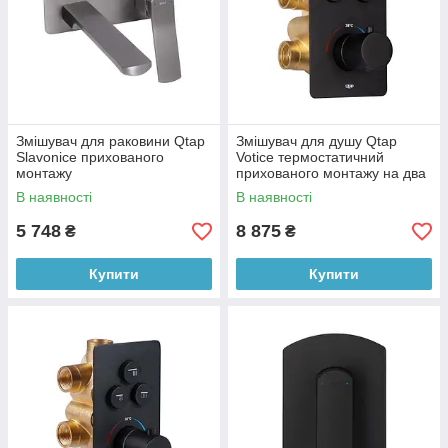
Змішувач для раковини Qtap
Змішувач для душу Qtap
Slavonice прихованого
Votice термостатичний
монтажу
прихованого монтажу на два
QTSLA273GMB45920
споживача
В наявності
В наявності
Gunmetal Black PVD
QTVOT6442T105NKB Black
Matt
5 748
8 875
₴
₴
Купити
Купити