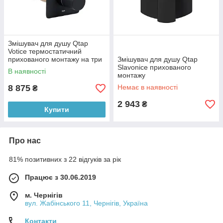
Змішувач для душу Qtap
Votice термостатичний
прихованого монтажу на три
Змішувач для душу Qtap
споживача
Slavonice прихованого
В наявності
QTVOT6443T105NKB Black
монтажу
Matt
QTSLA267BLM45903 Black
8 875
Немає в наявності
₴
Matt
2 943
₴
Купити
Про нас
81% позитивних з 22 відгуків за рік
Працює з 30.06.2019
м. Чернігів
вул. Жабінського 11, Чернігів, Україна
Контакти