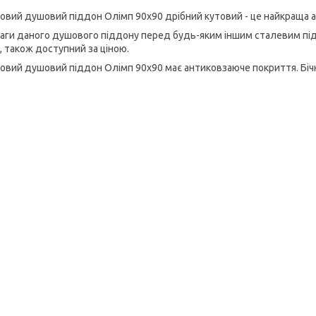
овий душовий піддон Олімп 90х90 дрібний кутовий - це найкраща 
аги даного душового піддону перед будь-яким іншим сталевим під
, також доступний за ціною.
овий душовий піддон Олімп 90х90 має антиковзаюче покриття. Бічні