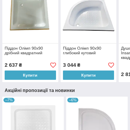
Піддон Олімп 90х90
Піддон Олімп 90х90
Душо
дрібний квадратний
глибокий кутовий
Insa
квад
2 637
3 044
₴
₴
2 8
Купити
Купити
Акційні пропозиції та новинки
–7%
–6%