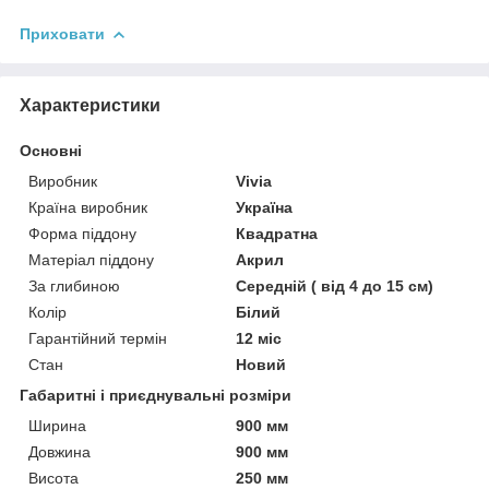
Приховати
Характеристики
Основні
Виробник
Vivia
Країна виробник
Україна
Форма піддону
Квадратна
Матеріал піддону
Акрил
За глибиною
Середній ( від 4 до 15 см)
Колір
Білий
Гарантійний термін
12 міс
Стан
Новий
Габаритні і приєднувальні розміри
Ширина
900 мм
Довжина
900 мм
Висота
250 мм