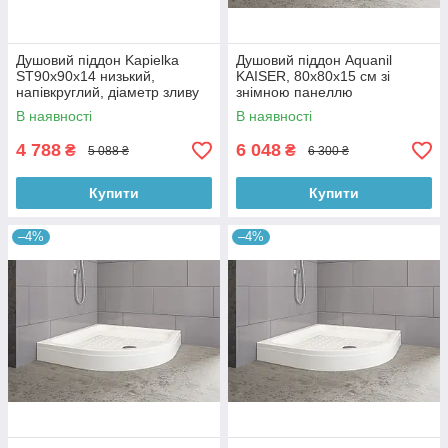
Душовий піддон Kapielka
Душовий піддон Aquanil
ST90x90x14 низький,
KAISER, 80х80х15 см зі
напівкруглий, діаметр зливу
знімною панеллю
52 мм Lidz
В наявності
В наявності
4 788
6 048
₴
₴
5 088 ₴
6 300 ₴
Купити
Купити
–4%
–4%