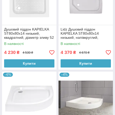
Душовий піддон KAPIELKA
Lidz Душовий піддон
ST80x80х14 низький,
KAPIELKA ST80x80x14
квадратний, діаметр зливу 52
низький, напівкруглий,
мм Lidz
діаметр зливу 52 мм
В наявності
В наявності
4 230
4 370
₴
₴
4 530 ₴
4 670 ₴
Купити
Купити
–6%
–4%