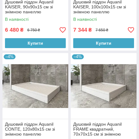
Душовий піддон Aquanil
Душовий піддон Aquanil
KAISER, 90х90х15 см зі
KAISER, 100х100х15 см зі
знімною панеллю
знімною панеллю
В наявності
В наявності
6 480
7 344
₴
₴
6 750 ₴
7 650 ₴
Купити
Купити
–4%
–4%
Душовий піддон Aquanil
Душовий піддон Aquanil
CONTE, 120х80х15 см зі
FRAME квадратний,
знімною панеллю
70х70х15 см зі знімною