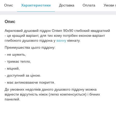
Опис
Характеристики
Доставка
Оплата
Умови 
Опис
Акриловий душовий піддон Олімп 90х90 глибокий квадратний
- це кращий варіант, для тих кому потрібен економ-варіант
глибокого душового піддона у
ванну
кімнату.
Преимушества цього піддону:
- не шумить,
- тримає тепло,
- міцний,
- доступний за ціною.
- має антиковзаюче покриття.
До умовних недоліків даного душового піддону можна
віднести відсутність ніжок (легко компенсується) і бічних
панелей.