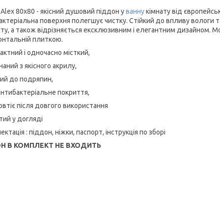
 Alex 80x80 - якісний душовий піддон у
ванну
кімнату від європейськ
актеріальна поверхня полегшує чистку. Стійкий до впливу вологи та
ту, а також відрізняється ексклюзивним і елегантним дизайном. М
онтальній плиткою.
актний і одночасно місткий,
наний з якісного акрилу,
кий до подряпин,
 антибактеріальне покриття,
жовтіє після довгого використання
тий у догляді
ктація : піддон, ніжки, паспорт, інструкція по зборі
Н В КОМПЛЕКТ НЕ ВХОДИТЬ