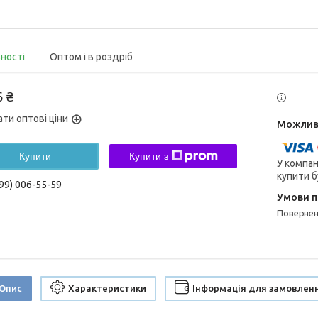
вності
Оптом і в роздріб
6 ₴
ати оптові ціни
Купити
Купити з
У компан
купити б
99) 006-55-59
поверне
Опис
Характеристики
Інформація для замовлен