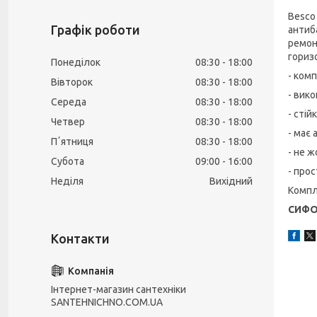
Besco
Графік роботи
антиб
ремон
гориз
Понеділок
08:30
18:00
- комп
Вівторок
08:30
18:00
- вико
Середа
08:30
18:00
- стій
Четвер
08:30
18:00
- має
Пʼятниця
08:30
18:00
- не 
Субота
09:00
16:00
- прос
Неділя
Вихідний
Компле
СИФО
Інтернет-магазин сантехніки
SANTEHNICHNO.COM.UA