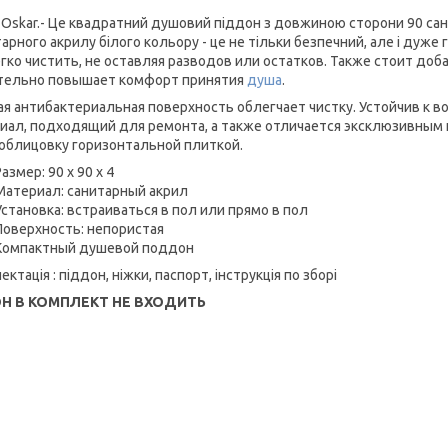
 Oskar.- Це квадратний душовий піддон з довжиною сторони 90 сан
тарного акрилу білого кольору - це не тільки безпечний, але і дуже
егко чистить, не оставляя разводов или остатков. Также стоит доба
тельно повышает комфорт принятия
душа
.
ая антибактериальная поверхность облегчает чистку. Устойчив к в
иал, подходящий для ремонта, а также отличается эксклюзивным 
 облицовку горизонтальной плиткой.
Размер: 90 х 90 х 4
Материал: санитарный акрил
Установка: встраиваться в пол или прямо в пол
Поверхность: непористая
Компактный душевой поддон
ктація : піддон, ніжки, паспорт, інструкція по зборі
Н В КОМПЛЕКТ НЕ ВХОДИТЬ