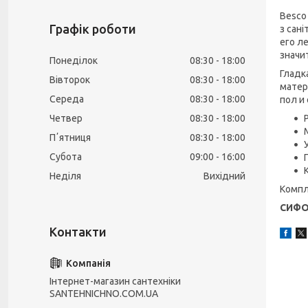
Besco
Графік роботи
з сані
его л
значи
Понеділок
08:30
18:00
Гладк
Вівторок
08:30
18:00
матер
Середа
08:30
18:00
пол и
Четвер
08:30
18:00
Пʼятниця
08:30
18:00
Субота
09:00
16:00
Неділя
Вихідний
Компле
СИФО
Інтернет-магазин сантехніки
SANTEHNICHNO.COM.UA