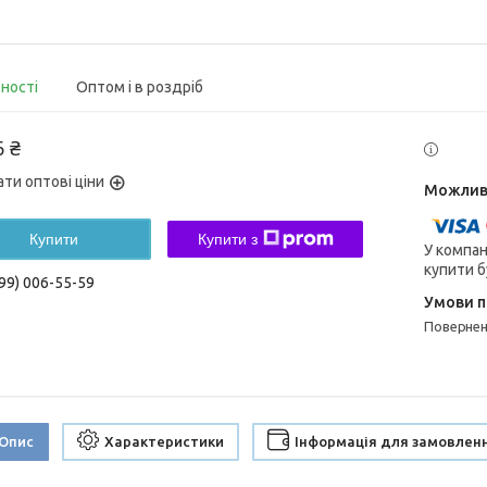
вності
Оптом і в роздріб
6 ₴
ати оптові ціни
Купити
Купити з
У компан
купити б
99) 006-55-59
поверне
Опис
Характеристики
Інформація для замовлен