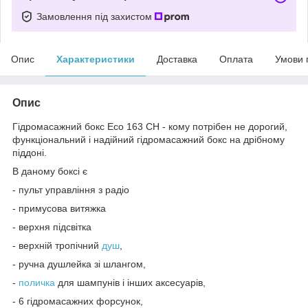
Замовлення під захистом
Опис
Характеристики
Доставка
Оплата
Умови 
Опис
Гідромасажний бокс Eco 163 CH - кому потрібен не дорогий,
функціональний і надійний гідромасажний бокс на дрібному
піддоні.
В даному боксі є
- пульт управління з радіо
- примусова витяжка
- верхня підсвітка
- верхній тропічний
душ
,
- ручна душлейка зі шлангом,
-
поличка
для шампунів і інших аксесуарів,
- 6 гідромасажних форсунок,