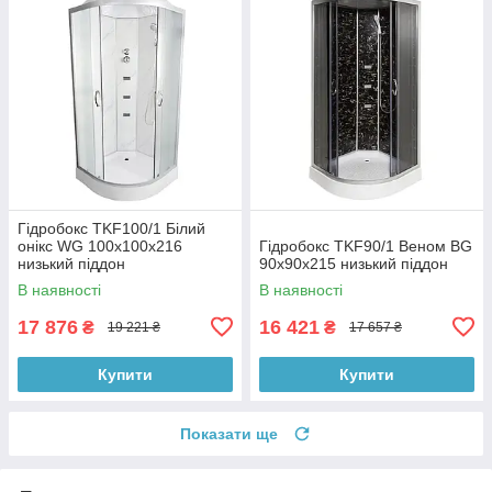
Гідробокс TKF100/1 Білий
онікс WG 100х100х216
Гідробокс TKF90/1 Веном BG
низький піддон
90x90x215 низький піддон
В наявності
В наявності
17 876
16 421
₴
₴
19 221 ₴
17 657 ₴
Купити
Купити
Показати ще