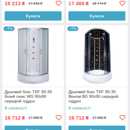
16 213
17 460
₴
₴
17 433 ₴
18 774 ₴
Купити
Купити
–7%
–7%
Душовий бокс TKF 90-30
Душовий бокс TKF 90-30
Білий онікс WG 90х90
Веном BG 90х90 середній
середній піддон
піддон
В наявності
В наявності
16 712
16 712
₴
₴
17 969 ₴
17 969 ₴