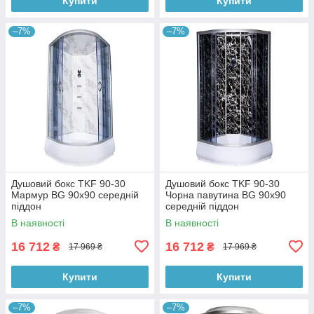
Купити
Купити
–7%
–7%
Душовий бокс TKF 90-30
Душовий бокс TKF 90-30
Мармур BG 90х90 середній
Чорна павутина BG 90х90
піддон
середній піддон
В наявності
В наявності
16 712
16 712
₴
₴
17 969 ₴
17 969 ₴
Купити
Купити
–7%
–7%