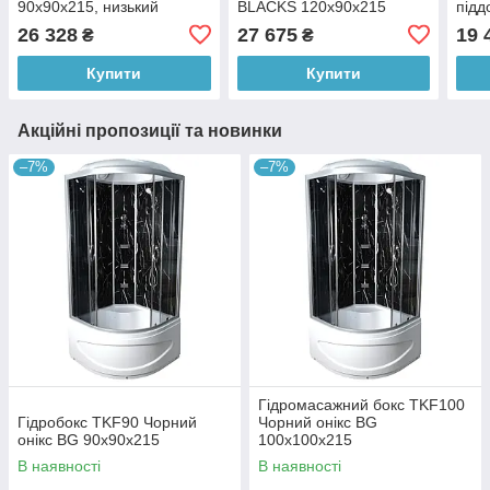
90х90х215, низький
BLACKS 120х90х215
підд
піддон, чорний профіль,
низький піддон, чорний
26 328
27 675
19 
₴
₴
білі задні стінки
профіль, задні стінки білі,
передні матові
Купити
Купити
Акційні пропозиції та новинки
–7%
–7%
Гідромасажний бокс TKF100
Гідробокс TKF90 Чорний
Чорний онікс BG
онікс BG 90х90х215
100х100х215
В наявності
В наявності