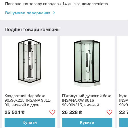
Повернення товару впродовж 14 днів за домовленістю
Всі умови повернення
Подібні товари компанії
Квадратний гідробокс
П’ятикутний душовий бокс
Куто
90х90х215 INSANA 9811-
INSANA XW 9816
INS
90, низький піддон,
90х90х215, низький
90х9
чорний профіль, без даху,
піддон, чорний профіль,
низь
25 524
26 328
23 
₴
₴
білі задні стінки
білі задні стінки
проф
стін
Купити
Купити