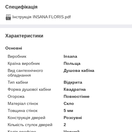
Специфікація
Інструкція INSANA FLORIS.pdf
Характеристики
Основні
Виробник
Insana
Країна виробник
Польща
Вид сантехнічного
Душова кабіна
обладнання
Тип кабіни
Відкрита
Форма душової кабіни
Квадратна
Огорожа
Повностінне
Матеріал стінок
Скло
Товщина стінок
5 мм
Конструкція дверей
Розсувні
Кількість стулок дверей
2
Колір профілю
Чорний