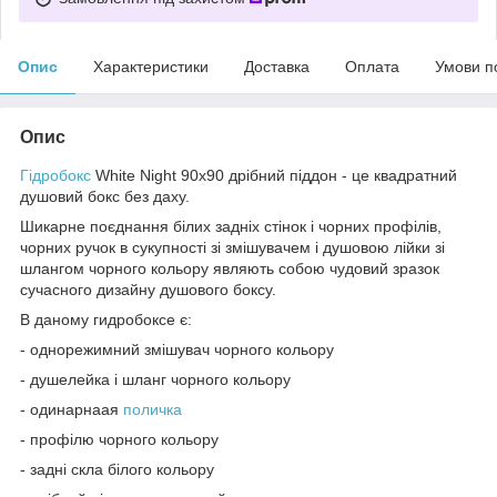
Опис
Характеристики
Доставка
Оплата
Умови п
Опис
Гідробокс
White Night 90x90 дрібний піддон - це квадратний
душовий бокс без даху.
Шикарне поєднання білих задніх стінок і чорних профілів,
чорних ручок в сукупності зі змішувачем і душовою лійки зі
шлангом чорного кольору являють собою чудовий зразок
сучасного дизайну душового боксу.
В даному гидробоксе є:
- однорежимний змішувач чорного кольору
- душелейка і шланг чорного кольору
- одинарнаая
поличка
- профілю чорного кольору
- задні скла білого кольору