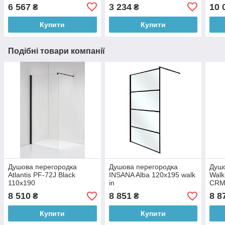
сталь, чорний
чорн
6 567
3 234
10 
₴
₴
Купити
Купити
Подібні товари компанії
Душова перегородка
Душова перегородка
Душо
Atlantis PF-72J Black
INSANA Alba 120х195 walk
Walk
110х190
in
CRM
скло
8 510
8 851
8 8
₴
₴
Calc
Купити
Купити