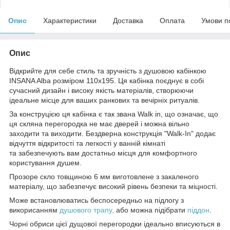
Опис
Характеристики
Доставка
Оплата
Умови п
Опис
Відкрийте для себе стиль та зручність з душовою кабінкою
INSANA Alba розміром 110x195. Ця кабінка поєднує в собі
сучасний дизайн і високу якість матеріалів, створюючи
ідеальне місце для ваших ранкових та вечірніх ритуалів.
За конструцією ця кабінка є так звана Walk in, що означає, що
ця скляна перегородка не має дверей і можна вільно
заходити та виходити. Бездверна конструкція "Walk-In" додає
відчуття відкритості та легкості у ванній кімнаті
та забезпечують вам достатньо місця для комфортного
користування душем.
Прозоре скло товщиною 6 мм виготовлене з закаленого
матеріалу, що забезпечує високий рівень безпеки та міцності.
Може встановлюватись беспосередньо на підлогу з
викорисанням
душового трапу,
або можна підібрати
піддон
.
Чорні обриси цієї дущової перегородки ідеально вписуються в