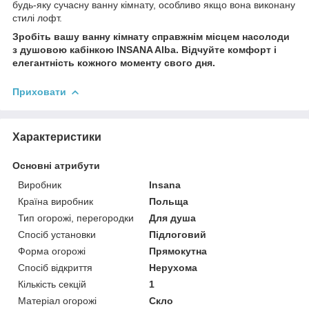
будь-яку сучасну ванну кімнату, особливо якщо вона виконану
стилі лофт.
Зробіть вашу ванну кімнату справжнім місцем насолоди
з душовою кабінкою INSANA Alba. Відчуйте комфорт і
елегантність кожного моменту свого дня.
Приховати
Характеристики
Основні атрибути
Виробник
Insana
Країна виробник
Польща
Тип огорожі, перегородки
Для душа
Спосіб установки
Підлоговий
Форма огорожі
Прямокутна
Спосіб відкриття
Нерухома
Кількість секцій
1
Матеріал огорожі
Скло