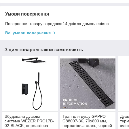
Умови повернення
Повернення товару впродовж 14 днів за домовленістю
Всі умови повернення
З цим товаром також замовляють
Вбудована душова
Трап для душу GAPPO
Душо
система WEZER PRO17B-
G88007-36, 70х800 мм,
тер
02-BLACK, нержавіюча
нержавіюча сталь, чорний
зміш