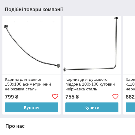
Подібні товари компанії
Карниз для ванної
Карниз для душового
Карн
150х100 асиметричний
піддона 100х100 кутовий
x110
неіржавка сталь
неіржавка сталь
нерж
799
755
882
₴
₴
Купити
Купити
Про нас