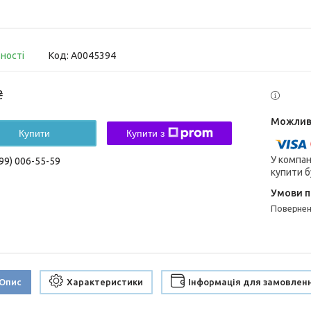
вності
Код:
А0045394
₴
Купити
Купити з
У компан
99) 006-55-59
купити б
поверне
Опис
Характеристики
Інформація для замовлен