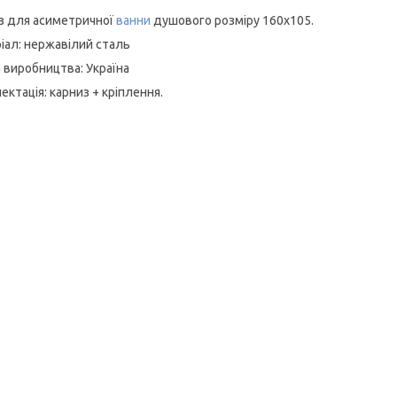
з для асиметричної
ванни
душового розміру 160x105.
іал: нержавілий сталь
а виробництва: Україна
ектація: карниз + кріплення.