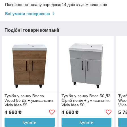
Повернення товару впродовж 14 днів за домовленістю
Всі умови повернення
Подібні товари компанії
Тумба у ванну Велла
Тумба у ванну Вела 50 Д2
Тумб
Wood 55 Д2 + умивальник
Сірий попіл + умивальник
Wood
Vivia idea 55
Vivia idea 50
Vivi
4 980
4 690
5 7
₴
₴
Купити
Купити