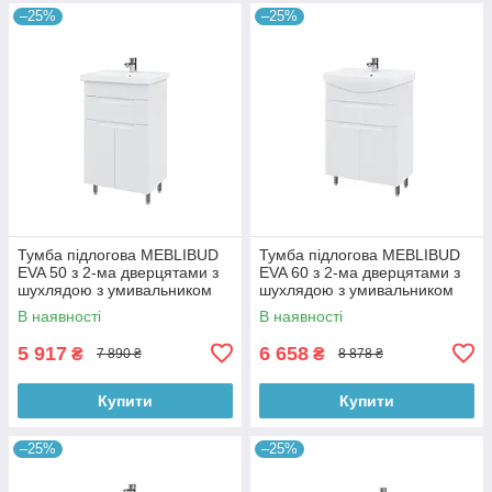
–25%
–25%
Тумба підлогова MEBLIBUD
Тумба підлогова MEBLIBUD
EVA 50 з 2-ма дверцятами з
EVA 60 з 2-ма дверцятами з
шухлядою з умивальником
шухлядою з умивальником
Cers 50см біла
Cersanit Cersania 60см біла
В наявності
В наявності
5 917
6 658
₴
₴
7 890 ₴
8 878 ₴
Купити
Купити
–25%
–25%