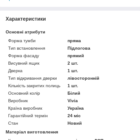
Характеристики
Основні атрибути
Форма тумби
пряма
Тип встановлення
Підлогова
Форма фасаду
прямий
Висувний ящик
2 шт.
Дверка
1 шт.
Тип відкривання дверки
лівосторонній
Кількість закритих полиць
1 шт.
Основний колір
Білий
Виробник
Vivia
Країна виробник
Україна
Гарантійний термін
24 міс
Стан
Новий
Матеріал виготовлення