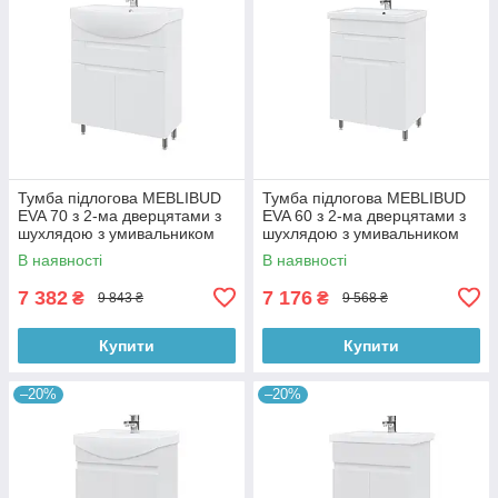
Тумба підлогова MEBLIBUD
Тумба підлогова MEBLIBUD
EVA 70 з 2-ма дверцятами з
EVA 60 з 2-ма дверцятами з
шухлядою з умивальником
шухлядою з умивальником
Kolo Runa 70см біла
Cers 60см біла
В наявності
В наявності
7 382
7 176
₴
₴
9 843 ₴
9 568 ₴
Купити
Купити
–20%
–20%