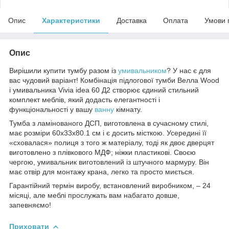
Опис
Характеристики
Доставка
Оплата
Умови 
Опис
Вирішили купити тумбу разом із
умивальником
? У нас є для
вас чудовий варіант! Комбінація підлогової тумби Велла Wood
і умивальника Vivia idea 60 Д2 створює єдиний стильний
комплект меблів, який додасть елегантності і
функціональності у вашу
ванну
кімнату.
Тумба з ламінованого ДСП, виготовлена в сучасному стилі,
має розміри 60x33x80.1 см і є досить місткою. Усередині її
«сховалася» полиця з того ж матеріалу, тоді як двоє дверцят
виготовлено з плівкового МДФ; ніжки пластикові. Своєю
чергою, умивальник виготовлений із штучного мармуру. Він
має отвір для монтажу крана, легко та просто миється.
Гарантійний термін виробу, встановлений виробником, – 24
місяці, але меблі прослужать вам набагато довше,
запевняємо!
Приховати