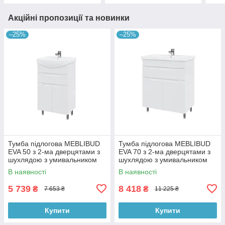
Акційні пропозиції та новинки
–25%
–25%
Тумба підлогова MEBLIBUD
Тумба підлогова MEBLIBUD
EVA 50 з 2-ма дверцятами з
EVA 70 з 2-ма дверцятами з
шухлядою з умивальником
шухлядою з умивальником
Cersanit Cersania 50см біла
Cers 70см біла
В наявності
В наявності
5 739
8 418
₴
₴
7 653 ₴
11 225 ₴
Купити
Купити