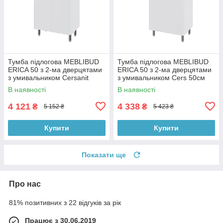
Тумба підлогова MEBLIBUD
Тумба підлогова MEBLIBUD
ERICA 50 з 2-ма дверцятами
ERICA 50 з 2-ма дверцятами
з умивальником Cersanit
з умивальником Cers 50см
Cersania 50см біла
біла
В наявності
В наявності
4 121
4 338
₴
₴
5 152 ₴
5 423 ₴
Купити
Купити
Показати ще
Про нас
81% позитивних з 22 відгуків за рік
Працює з 30.06.2019