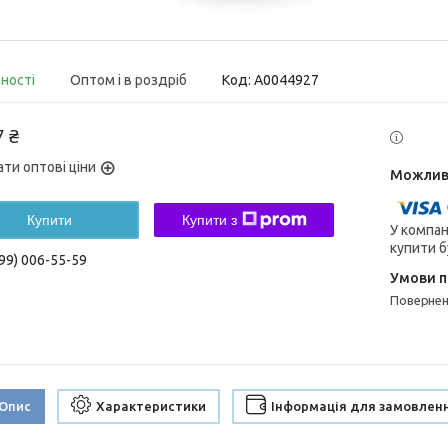
вності
Оптом і в роздріб
Код:
A0044927
7 ₴
ати оптові ціни
Купити
Купити з
У компан
купити б
99) 006-55-59
поверне
Опис
Характеристики
Інформація для замовлен