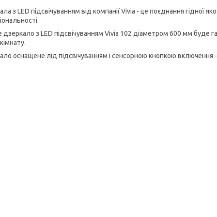
ла з LED підсвічуванням від компанії Vivia - це поєднання гідної яко
іональності.
е дзеркало з LED підсвічуванням Vivia 102 діаметром 600 мм буде 
кімнату.
ало оснащене лід підсвічуванням і сенсорною кнопкою включення 