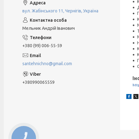
вул. Жабінського 11, Чернігів, Україна
Мельник Андрій Іванович
+380 (99) 006-55-59
santehnichno@gmail.com
Ін
+380990065559
htt
КНОПКА