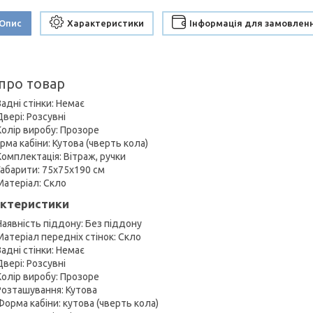
Опис
Характеристики
Інформація для замовлен
 про товар
Задні стінки: Немає
Двері: Розсувні
Колір виробу: Прозоре
ма кабіни: Кутова (чверть кола)
Комплектація: Вітраж, ручки
Габарити: 75х75х190 см
Матеріал: Скло
ктеристики
Наявність піддону: Без піддону
Матеріал передніх стінок: Скло
Задні стінки: Немає
Двері: Розсувні
Колір виробу: Прозоре
Розташування: Кутова
Форма кабіни: кутова (чверть кола)