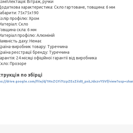
Комплектація: Вітраж, ручки
Додаткова характеристика: Скло гартоване, товщина: 6 мм
Габарити: 75х75х190
Колір профілю: Хром
Матеріал: Скло
Товщина скла: 6 мм
Матеріал профілю: Алюміній
Наявність даху: Немає
Країна-виробник товару: Туреччина
Країна реєстрації бренду: Туреччина
Гарантія: 24 місяці офіційної гарантії від виробника
Скло: Прозоре
струкція по збірці
ps://drive.google.com/file/d/1HnZGYi7tzpZEsZild0_pxiLJdxzvYSVf/view?usp=sha