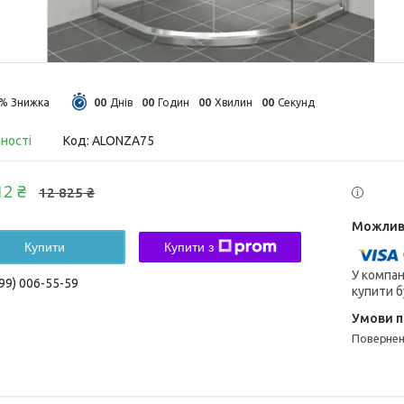
0
0
0
0
0
0
0
0
4%
Днів
Годин
Хвилин
Секунд
вності
Код:
ALONZA75
12 ₴
12 825 ₴
Купити
Купити з
У компан
99) 006-55-59
купити б
поверне