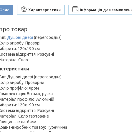
Опис
Характеристики
Інформація для замовлен
 про товар
Тип:
Душові двері
(перегородка)
Колір виробу: Прозорі
Габарити: 120х190 см
Система відкриття: Розсувні
Матеріал: Скло
ктеристики
Тип: Душові двері (перегородка)
Колір виробу: Прозорий
Колір профілю: Хром
Комплектація: Вітраж, ручка
Матеріал профілю: Алюміній
Габарити: 120х190 см
Система відкриття: Розсувні
Матеріал: Скло гартоване
Товщина скла: 6 мм
Країна-виробник товару: Туреччина