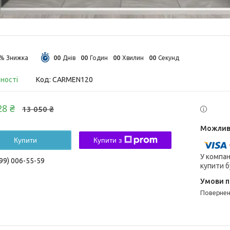
0
0
0
0
0
0
0
0
4%
Днів
Годин
Хвилин
Секунд
вності
Код:
CARMEN120
28 ₴
13 050 ₴
Купити
Купити з
У компан
99) 006-55-59
купити б
поверне