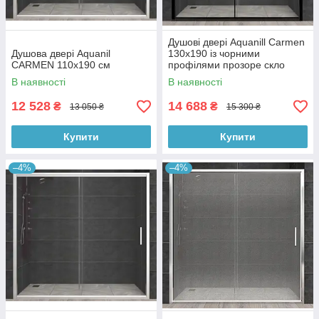
Душові двері Aquanill Carmen
Душова двері Aquanil
130х190 із чорними
CARMEN 110х190 см
профілями прозоре скло
В наявності
В наявності
12 528
14 688
₴
₴
13 050 ₴
15 300 ₴
Купити
Купити
–4%
–4%