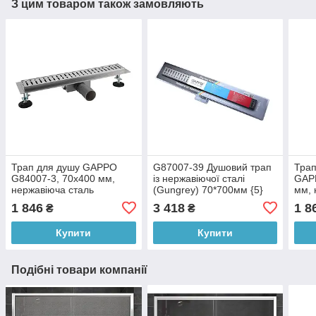
З цим товаром також замовляють
Трап для душу GAPPO
G87007-39 Душовий трап
Трап
G84007-3, 70х400 мм,
із нержавіючої сталі
GAP
нержавіюча сталь
(Gungrey) 70*700мм {5}
мм, 
1 846
3 418
1 8
₴
₴
Купити
Купити
Подібні товари компанії