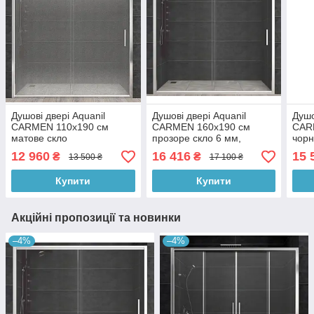
Душові двері Aquanil
Душові двері Aquanil
Душо
CARMEN 110х190 см
CARMEN 160х190 см
CAR
матове скло
прозоре скло 6 мм,
чорн
профіль хром
скло
12 960
16 416
15 
₴
₴
13 500 ₴
17 100 ₴
Купити
Купити
Акційні пропозиції та новинки
–4%
–4%