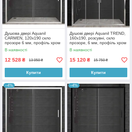
Душова двері Aquanil
Душові двері Aquanil TREND,
CARMEN, 120х190 скло
160х190, розсувні, скло
прозоре 6 мм, профіль хром
прозоре, 6 мм, профіль хром
В наявності
В наявності
12 528
15 120
₴
₴
13 050 ₴
15 750 ₴
Купити
Купити
–4%
–4%