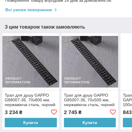
Повернення товару впродовж 14 днів за домовленістю
Всі умови повернення
З цим товаром також замовляють
Трап для душу GAPPO
Трап для душу GAPPO
Трап
G88007-36, 70х800 мм,
G85007-36, 70х500 мм,
GAPP
нержавіюча сталь, чорний
нержавіюча сталь, чорний
100х
3 234
2 745
843
₴
₴
Купити
Купити