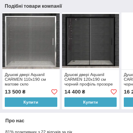
Подібні товари компанії
Душові двері Aquanil
Душові двері Aquanil
Душо
CARMEN 110х190 см
CARMEN 120х190 см
CAR
матове скло
чорний профіль прозоре
чорн
скло
скло
13 500
14 400
16 
₴
₴
Купити
Купити
Про нас
81% позитивних з 22 відгуків за рік