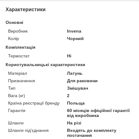
Характеристики
Основні
Виробник
Invena
Колір
Чорний
Комплектація
Термостат
Ні
Користувальницькі характеристики
Матеріал
Латунь
Призначення
Для раковини
Тип
Змішувач
Вага (кг)
2
Країна реєстрації бренду
Польща
Гарантія
60 місяців офіційної гарантії
від виробника
Шланги
На різі
Шланги під'єднання
Входять до комплекту
постачання