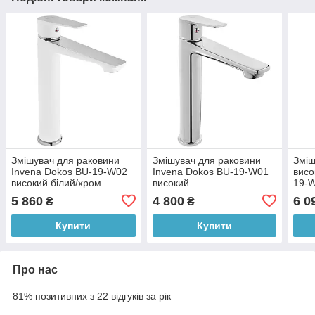
Змішувач для раковини
Змішувач для раковини
Зміш
Invena Dokos BU-19-W02
Invena Dokos BU-19-W01
висо
високий білий/хром
високий
19-
5 860
4 800
6 0
₴
₴
Купити
Купити
Про нас
81% позитивних з 22 відгуків за рік