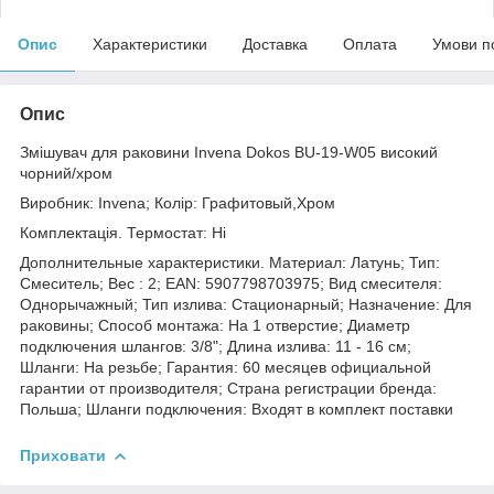
Опис
Характеристики
Доставка
Оплата
Умови п
Опис
Змішувач для раковини Invena Dokos BU-19-W05 високий
чорний/хром
Виробник: Invena; Колір: Графитовый,Хром
Комплектація. Термостат: Ні
Дополнительные характеристики. Материал: Латунь; Тип:
Смеситель; Вес : 2; EAN: 5907798703975; Вид смесителя:
Однорычажный; Тип излива: Стационарный; Назначение: Для
раковины; Способ монтажа: На 1 отверстие; Диаметр
подключения шлангов: 3/8"; Длина излива: 11 - 16 см;
Шланги: На резьбе; Гарантия: 60 месяцев официальной
гарантии от производителя; Страна регистрации бренда:
Польша; Шланги подключения: Входят в комплект поставки
Приховати