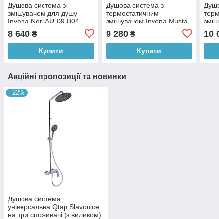
Душова система зі
Душова система з
Душо
змішувачем для душу
термостатичним
тер
Invena Neri AU-09-B04
змішувачем Invena Musta,
зміш
чорна, AU-84-004
чорн
8 640
9 280
10 
₴
₴
Купити
Купити
Акційні пропозиції та новинки
–22%
Душова система
універсальна Qtap Slavonice
на три споживачі (з виливом)