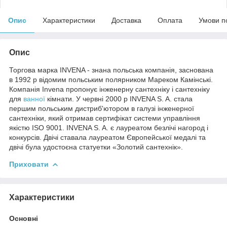
Опис
Характеристики
Доставка
Оплата
Умови п
Опис
Торгова марка INVENA - знана польська компанія, заснована
в 1992 р відомим польським полярником Мареком Камінські.
Компанія Invena пропонує інженерну сантехніку і сантехніку
для
ванної
кімнати. У червні 2000 р INVENA S. A. стала
першим польським дистриб'ютором в галузі інженерної
сантехніки, який отримав сертифікат системи управління
якістю ISO 9001. INVENA S. A. є лауреатом безлічі нагород і
конкурсів. Двічі ставала лауреатом Європейської медалі та
двічі була удостоєна статуетки «Золотий сантехнік».
Приховати
Характеристики
Основні