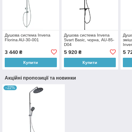
Душова система Invena
Душова система Invena
Душо
Florina AU-30-001
Svart Basic, чорна, AU-85-
зміш
D04
Inve
3 440
5 920
5 7
₴
₴
Купити
Купити
Акційні пропозиції та новинки
–22%