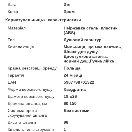
Вага
3 кг
Колір
Хром
Користувальницькі характеристики
Матеріал
Неіржавка сталь, пластик
(ABS)
Тип
Душовий гарнітур
Комплектація
Мильниця, що має вентиль,
Шланг для душу,
Двостулкова штанга,
чорний душ,Ручна лійка
Країна реєстрації бренду
Польща
Гарантія
24 місяці
EAN
5907798701322
Форма верхнього душу
Квадратна
Діаметр верхнього душу
19-x26
Довжина шланга, см
60,150
Система проти
Без системи
скручування шланга
Висота штанги
96
Кількість типів струменя
1