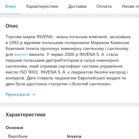
Опис
Характеристики
Доставка
Оплата
Умови п
Опис
Торгова марка INVENA - знана польська компанія, заснована
в 1992 р відомим польським полярником Мареком Камінські.
Компанія Invena пропонує інженерну сантехніку і сантехніку
для
ванної
кімнати. У червні 2000 р INVENA S. A. стала
першим польським дистриб'ютором в галузі інженерної
сантехніки, який отримав сертифікат системи управління
якістю ISO 9001. INVENA S. A. є лауреатом безлічі нагород і
конкурсів. Двічі ставала лауреатом Європейської медалі та
двічі була удостоєна статуетки «Золотий сантехнік».
Приховати
Характеристики
Основні
Виробник
Invena