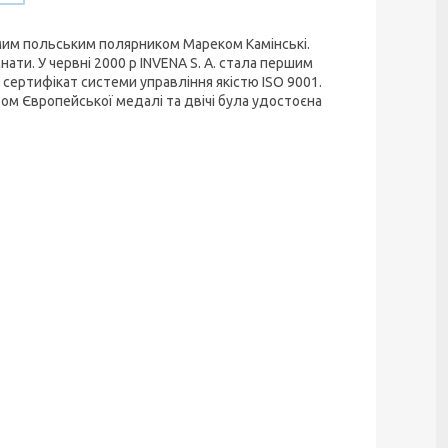
домим польським полярником Мареком Камінські.
нати. У червні 2000 р INVENA S. A. стала першим
 сертифікат системи управління якістю ISO 9001.
еатом Європейської медалі та двічі була удостоєна