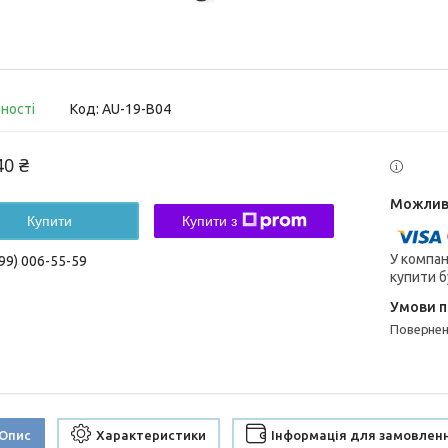
вності
Код:
AU-19-B04
40 ₴
Купити
Купити з
У компан
99) 006-55-59
купити б
поверне
Опис
Характеристики
Інформація для замовлен