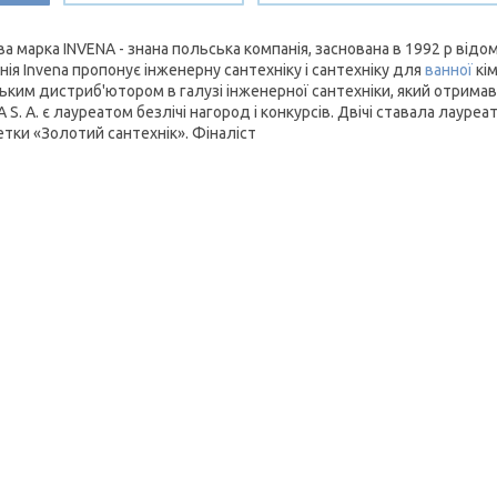
ва марка INVENA - знана польська компанія, заснована в 1992 р ві
нія Invena пропонує інженерну сантехніку і сантехніку для
ванної
кім
ьким дистриб'ютором в галузі інженерної сантехніки, який отримав
 S. A. є лауреатом безлічі нагород і конкурсів. Двічі ставала лаур
етки «Золотий сантехнік». Фіналіст