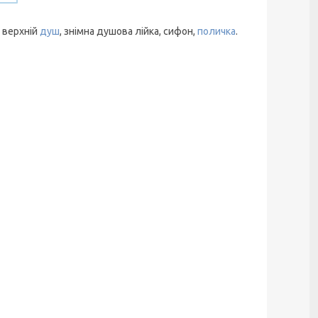
, верхній
душ
, знімна душова лійка, сифон,
поличка
.