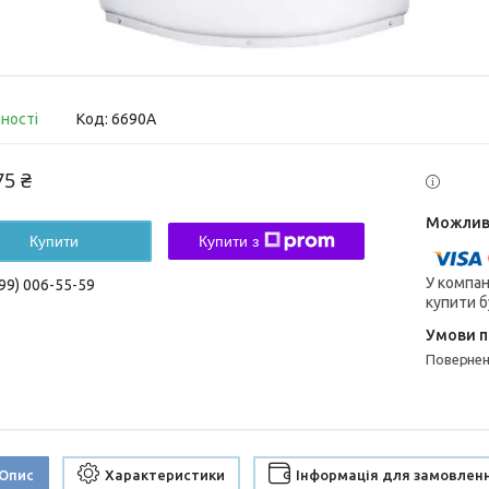
вності
Код:
6690A
75 ₴
Купити
Купити з
У компан
99) 006-55-59
купити б
поверне
Опис
Характеристики
Інформація для замовлен