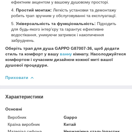
ефектним акцентом у вашому душовому просторі.
Простий монтаж:
Легкість установки та демонтажу
робить трап зручним у обслуговуванні та експлуатації.
Універсальність та функціональність:
Підходить
для будь-якого інтер'єру та гарантує ефективне
водостікання, уникуючи затримок і накопичення
забруднень.
Оберіть трап для душа GAPPO G87007-36, щоб додати
стиль та комфорт у вашу
ванну
кімнату. Насолоджуйтеся
комфортом і сучасним дизайном кожної миті вашої
душової процедури.
Приховати
Характеристики
Основні
Виробник
Gappo
Країна виробник
Китай
Матеріал сифона
Нержавіюча сталь/пластик