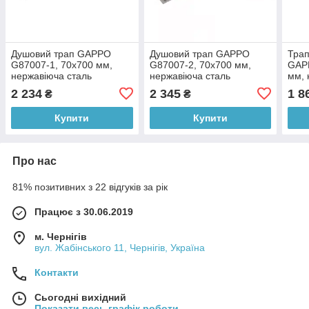
Душовий трап GAPPO
Душовий трап GAPPO
Трап
G87007-1, 70х700 мм,
G87007-2, 70х700 мм,
GAP
нержавіюча сталь
нержавіюча сталь
мм, 
2 234
2 345
1 8
₴
₴
Купити
Купити
Про нас
81% позитивних з 22 відгуків за рік
Працює з 30.06.2019
м. Чернігів
вул. Жабінського 11, Чернігів, Україна
Контакти
Сьогодні вихідний
Показати весь графік роботи