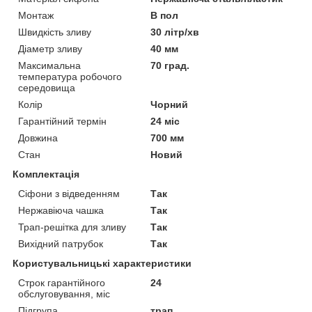
Монтаж
В пол
Швидкість зливу
30 літр/хв
Діаметр зливу
40 мм
Максимальна
70 град.
температура робочого
середовища
Колір
Чорний
Гарантійний термін
24 міс
Довжина
700 мм
Стан
Новий
Комплектація
Сіфони з відведенням
Так
Нержавіюча чашка
Так
Трап-решітка для зливу
Так
Вихідний патрубок
Так
Користувальницькі характеристики
Строк гарантійного
24
обслуговування, міс
Підгрупа
трап