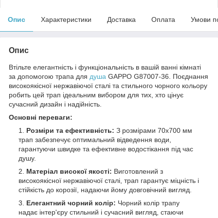
Опис
Характеристики
Доставка
Оплата
Умови п
Опис
Втільте елегантність і функціональність в вашій ванні кімнаті
за допомогою трапа для
душа
GAPPO G87007-36. Поєднання
високоякісної нержавіючої сталі та стильного чорного кольору
робить цей трап ідеальним вибором для тих, хто цінує
сучасний дизайн і надійність.
Основні переваги:
Розміри та ефективність:
З розмірами 70х700 мм
трап забезпечує оптимальний відведення води,
гарантуючи швидке та ефективне водостікання під час
душу.
Матеріал високої якості:
Виготовлений з
високоякісної нержавіючої сталі, трап гарантує міцність і
стійкість до корозії, надаючи йому довговічний вигляд.
Елегантний чорний колір:
Чорний колір трапу
надає інтер'єру стильний і сучасний вигляд, стаючи