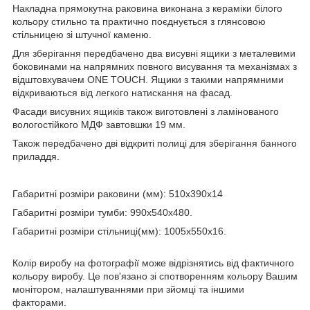
Н
акладна прямокутна раковина виконана з кераміки білого
кольору стильно та практично поєднується з глянсовою
стільницею зі
штучної каменю.
Для зберігання передбачено два висувні ящики з металевими
боковинами на напрямних повного висування та механізмах з
відштовхувачем ONE TOUCH. Ящики з такими напрямними
відкриваються від легкого натискання на фасад.
Фасади висувних ящиків також виготовлені з ламінованого
вологостійкого МДФ завтовшки 19 мм.
Також передбачено дві відкриті полиці для зберігання банного
приладдя.
Габаритні розміри раковини (мм): 510х390х14
Габаритні розміри тумби: 990х540х480.
Габаритні розміри
стільниці
(мм): 1005х550х16.
Колір виробу на фотографії може відрізнятись від фактичного
кольору виробу. Це пов'язано зі спотворенням кольору Вашим
монітором, налаштуваннями при зйомці та іншими
факторами.