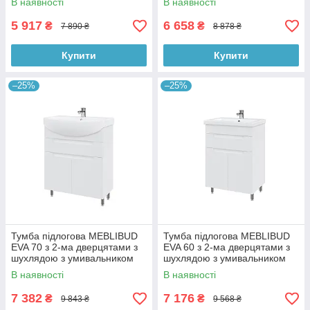
В наявності
В наявності
5 917
6 658
₴
₴
7 890 ₴
8 878 ₴
Купити
Купити
–25%
–25%
Тумба підлогова MEBLIBUD
Тумба підлогова MEBLIBUD
EVA 70 з 2-ма дверцятами з
EVA 60 з 2-ма дверцятами з
шухлядою з умивальником
шухлядою з умивальником
Kolo Runa 70см біла
Cers 60см біла
В наявності
В наявності
7 382
7 176
₴
₴
9 843 ₴
9 568 ₴