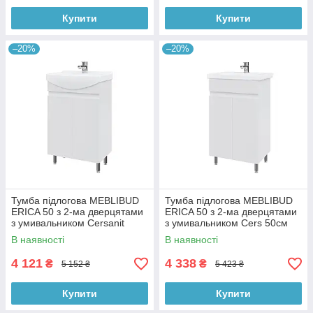
Купити
Купити
–20%
–20%
Тумба підлогова MEBLIBUD
Тумба підлогова MEBLIBUD
ERICA 50 з 2-ма дверцятами
ERICA 50 з 2-ма дверцятами
з умивальником Cersanit
з умивальником Cers 50см
Cersania 50см біла
біла
В наявності
В наявності
4 121
4 338
₴
₴
5 152 ₴
5 423 ₴
Купити
Купити