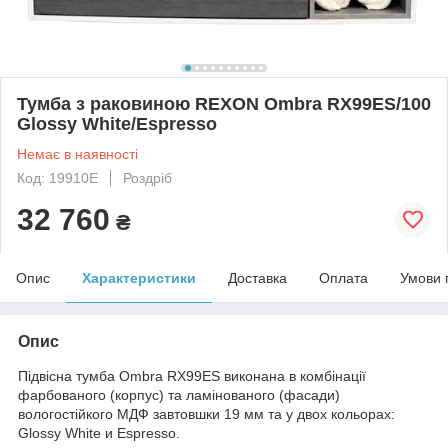
Тумба з раковиною REXON Ombra RX99ES/100
Glossy White/Espresso
Немає в наявності
Код: 19910E
Роздріб
32 760
₴
Опис
Характеристики
Доставка
Оплата
Умови 
Опис
Підвісна тумба Ombra RX99ES
виконана в комбінації
фарбованого (корпус) та ламінованого (фасади)
вологостійкого МДФ завтовшки 19 мм
та у двох кольорах:
Glossy White
и
Espresso
.