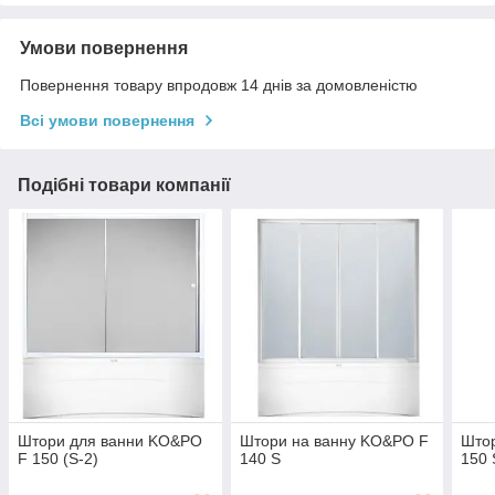
Умови повернення
Повернення товару впродовж 14 днів за домовленістю
Всі умови повернення
Подібні товари компанії
Штори для ванни KO&PO
Штори на ванну KO&PO F
Што
F 150 (S-2)
140 S
150 