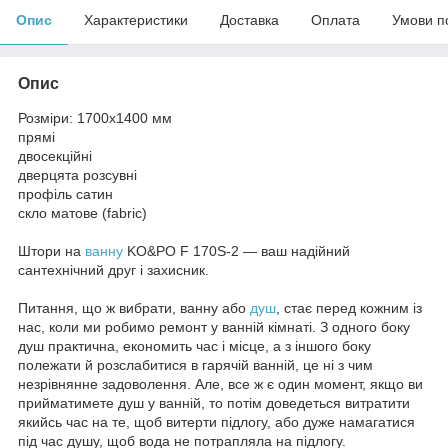
Опис
Характеристики
Доставка
Оплата
Умови п
Опис
Розміри: 1700х1400 мм
прямі
двосекційні
дверцята розсувні
профіль сатин
скло матове (fabric)
Штори на
ванну
KO&PO F 170S-2 — ваш надійний
сантехнічний друг і захисник.
Питання, що ж вибрати, ванну або
душ
, стає перед кожним із
нас, коли ми робимо ремонт у ванній кімнаті. З одного боку
душ практична, економить час і місце, а з іншого боку
полежати й розслабитися в гарячій ванній, це ні з чим
незрівнянне задоволення. Але, все ж є один момент, якщо ви
прийматимете душ у ванній, то потім доведеться витратити
якийсь час на те, щоб витерти підлогу, або дуже намагатися
під час душу, щоб вода не потрапляла на підлогу.