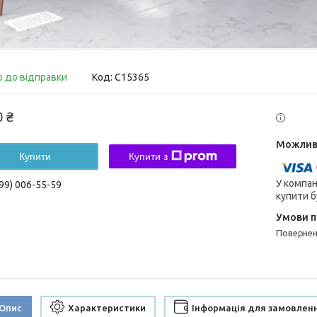
о до відправки
Код:
С15365
0 ₴
Купити
Купити з
У компан
99) 006-55-59
купити б
поверне
Опис
Характеристики
Інформація для замовлен