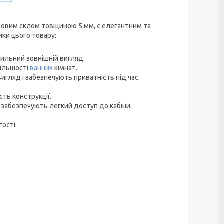
товим склом товщиною 5 мм, є елегантним та
ики цього товару:
тильний зовнішній вигляд.
більшості
ванних
кімнат.
 вигляд і забезпечують приватність під час
сть конструкції.
а забезпечують легкий доступ до кабіни.
гості.