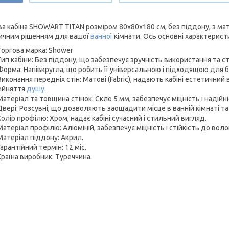
а кабіна SHOWART TITAN розміром 80x80x180 см, без піддону, з ма
ичним рішенням для вашої
ванної
кімнати. Ось основні характерист
Торгова марка: Shower
Тип кабіни: Без піддону, що забезпечує зручність використання та с
Форма: Напівкругла, що робить її універсальною і підходящою для 
Виконання передніх стін: Матові (Fabric), надають кабіні естетичний
ийняття
душу
.
Матеріал та товщина стінок: Скло 5 мм, забезпечує міцність і надійні
Двері: Розсувні, що дозволяють заощадити місце в ванній кімнаті т
Колір профілю: Хром, надає кабіні сучасний і стильний вигляд.
Матеріал профілю: Алюміній, забезпечує міцність і стійкість до воло
Матеріал піддону: Акрил.
Гарантійний термін: 12 міс.
Країна виробник: Туреччина.