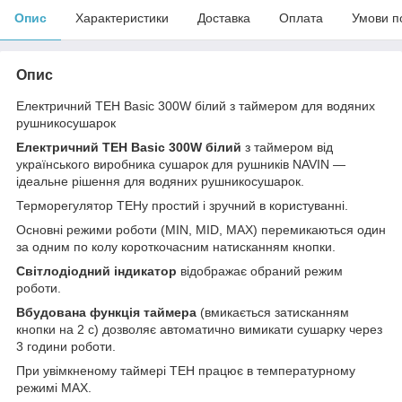
Опис
Характеристики
Доставка
Оплата
Умови п
Опис
Електричний ТЕН Basic 300W білий з таймером для водяних
рушникосушарок
Електричний ТЕН Basic 300W білий
з таймером від
українського виробника сушарок для рушників NAVIN —
ідеальне рішення для водяних рушникосушарок.
Терморегулятор ТЕНу простий і зручний в користуванні.
Основні режими роботи (MIN, MID, MAX) перемикаються один
за одним по колу короткочасним натисканням кнопки.
Світлодіодний індикатор
відображає обраний режим
роботи.
Вбудована функція таймера
(вмикається затисканням
кнопки на 2 с) дозволяє автоматично вимикати сушарку через
3 години роботи.
При увімкненому таймері ТЕН працює в температурному
режимі MAX.