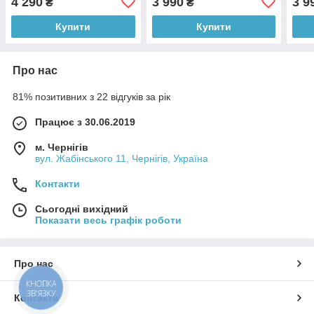
4 290
3 990
3 9
₴
₴
Купити
Купити
Про нас
81% позитивних з 22 відгуків за рік
Працює з 30.06.2019
м. Чернігів
вул. Жабінського 11, Чернігів, Україна
Контакти
Сьогодні вихідний
Показати весь графік роботи
Про нас
КНОПКА
ЗВ'ЯЗКУ
Контакти