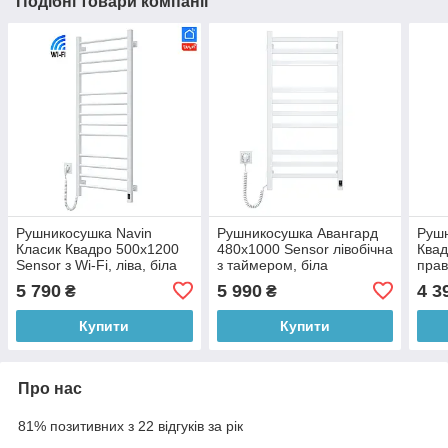
Подібні товари компанії
Рушникосушка Navin
Рушникосушка Авангард
Рушн
Класик Квадро 500х1200
480х1000 Sensor лівобічна
Квад
Sensor з Wi-Fi, ліва, біла
з таймером, біла
прав
5 790
5 990
4 3
₴
₴
Купити
Купити
Про нас
81% позитивних з 22 відгуків за рік