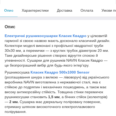
Опис
Характеристики
Доставка
Оплата
Умови п
Опис
Електричні рушникосушарки Класик Квадро
у цілковитій
гармонії зі своєю назвою мають досконало класичний дизайн.
Колектори моделі виконані з профільної квадратної труби
30х30 мм, а перемички — з круглих трубок діаметром 20 мм.
Таке дизайнерське рішення створює відчуття спокою й
упевненості. Сушарки для рушників NAVIN Класик Квадро —
це безпрограшний вибір для будь-якого інтер'єру.
Рушникосушка
Класик Квадро
500х1000 Sensor
(розташування шнура з вилкою — лівоворуч) від українського
виробника NAVIN виготовлена з нержавіючої сталі, яка є
стійкою до подряпин і механічних пошкоджень, а також має
високу антикорозійну стійкість. Товщина стінки перемичок
рушникосушки становить
1,5 мм
, а бічних стійок (колекторів)
—
2 мм.
Сушарка має дзеркальну поліровану поверхню,
отриману шляхом високоточного електроплазмового
полірування.