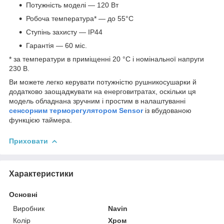
Потужність моделі — 120 Вт
Робоча температура* — до 55°C
Ступінь захисту — IP44
Гарантія — 60 міс.
* за температури в приміщенні 20 °С і номінальної напруги
230 В.
Ви можете легко керувати потужністю рушникосушарки й
додатково заощаджувати на енерговитратах, оскільки ця
модель обладнана зручним і простим в налаштуванні
сенсорним терморегулятором Sensor
із вбудованою
функцією таймера.
Приховати
Характеристики
Основні
Виробник
Navin
Колір
Хром