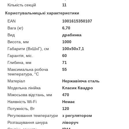
Кількість секцій
11
Користувальницькі характеристики
EAN
1001615350107
Вага (кг)
6,70
Вид
драбинка
Висота, мм
1000
Габарити (ВхШхГ), см
100x50x7,1
Гарантія, міс.
60
Глибина, мм
71
Максимальна робоча
55
температура, °C
Матеріал
Нержавіюча сталь
Модельна лінійка
Класик Квадро
Міжосьова відстань, мм
470
Наявність Wi-Fi
Немає
Потужність, Вт
120
Регулювання температури
з регулятором
Розташування шнура
ліворуч