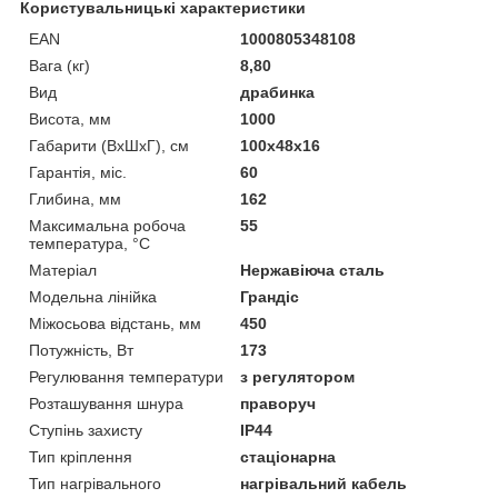
Користувальницькі характеристики
EAN
1000805348108
Вага (кг)
8,80
Вид
драбинка
Висота, мм
1000
Габарити (ВхШхГ), см
100x48x16
Гарантія, міс.
60
Глибина, мм
162
Максимальна робоча
55
температура, °C
Матеріал
Нержавіюча сталь
Модельна лінійка
Грандіс
Міжосьова відстань, мм
450
Потужність, Вт
173
Регулювання температури
з регулятором
Розташування шнура
праворуч
Ступінь захисту
IP44
Тип кріплення
стаціонарна
Тип нагрівального
нагрівальний кабель