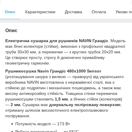
Опис
Характеристики
Доставка
Оплата
Умови п
Опис
Електрична сушарка для рушників NAVIN Грандіс
. Модель
має бічні колектори (стійки), виконані з профільної квадратної
труби 30х30 мм, а перемички — з круглих трубок 20х20 мм.
Це створює просту, строгу й доконечно привабливу
геометричну гармонію.
Рушникосушка
Navin Грандіс
480х1000 Sensor
(розташування шнура з вилкою — праворуч) від українського
виробника NAVIN виготовлена з нержавіючої сталі, яка є
стійкою до подряпин і механічних пошкоджень, а також має
високу антикорозійну стійкість. Товщина стінки перемичок
рушникосушки становить
1,5 мм
, а бічних стійок (колекторів)
—
2 мм.
Сушарка має
дзеркальну поліровану поверхню
,
отриману шляхом високоточного електроплазмового
полірування.
Потужність моделі — 173 Вт
Робоча температура* — до 55°C