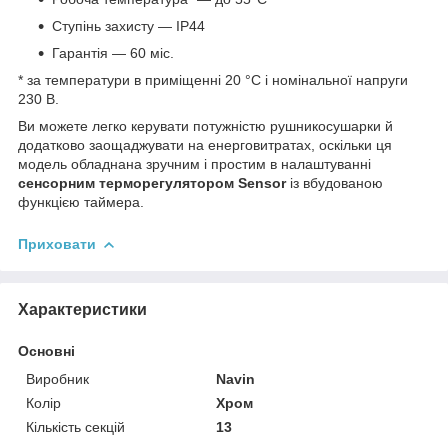
Ступінь захисту — IP44
Гарантія — 60 міс.
* за температури в приміщенні 20 °С і номінальної напруги
230 В.
Ви можете легко керувати потужністю рушникосушарки й
додатково заощаджувати на енерговитратах, оскільки ця
модель обладнана зручним і простим в налаштуванні
сенсорним терморегулятором Sensor
із вбудованою
функцією таймера.
Приховати
Характеристики
Основні
Виробник
Navin
Колір
Хром
Кількість секцій
13