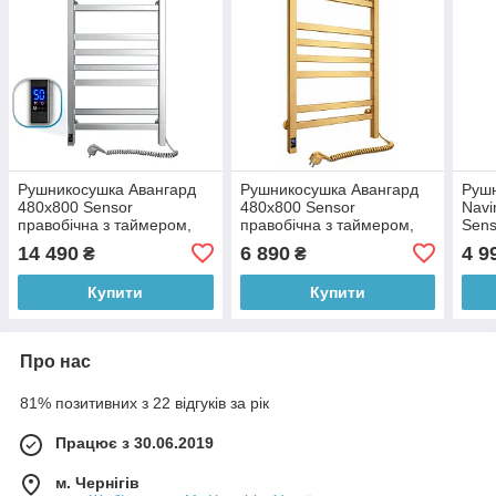
Рушникосушка Авангард
Рушникосушка Авангард
Рушн
480х800 Sensor
480х800 Sensor
Navi
правобічна з таймером,
правобічна з таймером,
Sens
матовий сатин
під матове золото
біла
14 490
6 890
4 9
₴
₴
Купити
Купити
Про нас
81% позитивних з 22 відгуків за рік
Працює з 30.06.2019
м. Чернігів