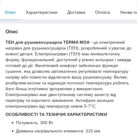
Опис
Характеристики
Доставка
Оплата
Умови п
Опис
ТЕН для рушникосушарок TERMA MOA
- це електричний
нагрівач для рушникосушарок (ТЕН), розроблений з увагою до
кожної деталі. Електронагрівач (ТЕН) має мінімалістичну
форму, функціональний, доступний у різних кольорах і завжди
готовий до дії. Винятковий комфорт забезпечує функція
сушіння, яка дозволяє автоматично регулювати температуру
нагріву або повністю відключати вашу рушникосушку. Великі,
розбірливі кнопки та індикація поточної температури роблять
його більш інтуїтивно зрозумілим у використанні.
Електронагрівач має двоступеневу систему захисту від
перегріву та короткого замикання. Антифриз захищає
електронагрівач від температур нижче 5-7°С.
ОСОБЛИВОСТІ ТА ТЕХНІЧНІ ХАРАКТЕРИСТИКИ
Потужність: 300 Вт
Довжина нагрівального елемента: 315 мм