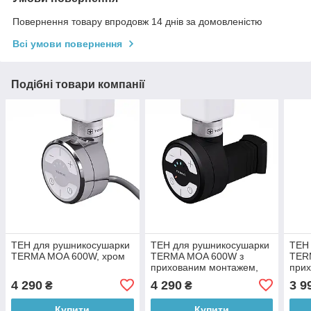
Повернення товару впродовж 14 днів за домовленістю
Всі умови повернення
Подібні товари компанії
ТЕН для рушникосушарки
ТЕН для рушникосушарки
ТЕН
TERMA MOA 600W, хром
TERMA MOA 600W з
TER
прихованим монтажем,
при
чорний
біли
4 290
4 290
3 9
₴
₴
Купити
Купити