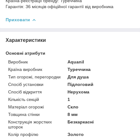
Країна-реєстрації бренду: Туреччина
Гарантія: 36 місяців офіційної гарантії від виробника
Приховати
Характеристики
Основні атрибути
Виробник
Aquanil
Країна виробник
Туреччина
Тип огорожі, перегородки
Для душа
Спосіб установки
Підлоговий
Спосіб відкриття
Нерухома
Кількість секцій
1
Матеріал огорожі
Скло
Товщина стінки
8 мм
Конструкція жорстких
Безкаркасні
шторок
Колір профілю
Золото