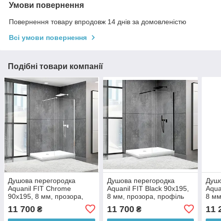
Умови повернення
Повернення товару впродовж 14 днів за домовленістю
Всі умови повернення
Подібні товари компанії
Душова перегородка
Душова перегородка
Душо
Aquanil FIT Сhrome
Aquanil FIT Black 90х195,
Aqua
90х195, 8 мм, прозора,
8 мм, прозора, профіль
8 мм
профіль чорний
чорний
чор
11 700
11 700
11 
₴
₴