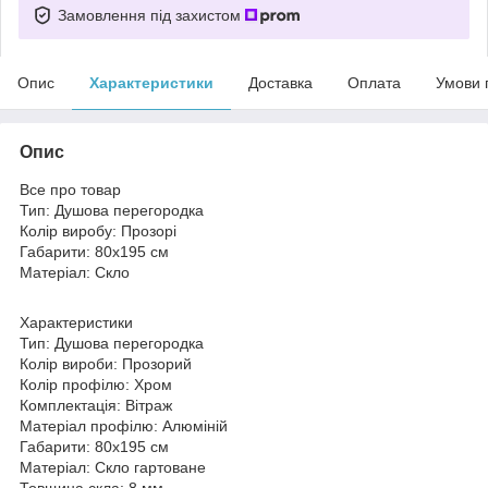
Замовлення під захистом
Опис
Характеристики
Доставка
Оплата
Умови 
Опис
Все про товар
Тип: Душова перегородка
Колір виробу: Прозорі
Габарити: 80х195 см
Матеріал: Скло
Характеристики
Тип: Душова перегородка
Колір вироби: Прозорий
Колір профілю: Хром
Комплектація: Вітраж
Матеріал профілю: Алюміній
Габарити: 80х195 см
Матеріал: Скло гартоване
Товщина скла: 8 мм