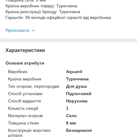
Країна-виробник товару: Туреччина
Країна-реєстрації бренду: Туреччина
Гарантія: 36 місяців офіційної гарантії від виробника
Приховати
Характеристики
Основні атрибути
Виробник
Aquanil
Країна виробник
Туреччина
Тип огорожі, перегородки
Для душа
Спосіб установки
Підлоговий
Спосіб відкриття
Нерухома
Кількість секцій
1
Матеріал огорожі
Скло
Товщина стінки
8 мм
Конструкція жорстких
Безкаркасні
шторок