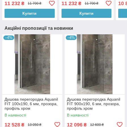
профіль чорний
чорний
чор
11 232
11 232
10 
₴
₴
11 700 ₴
11 700 ₴
Купити
Купити
Акційні пропозиції та новинки
–4%
–4%
Душова перегородка Aquanil
Душова перегородка Aquanil
FIT 100х190, 6 мм, прозора,
FIT 900х190, 6 мм, прозора,
профіль хром
профіль хром
В наявності
В наявності
12 528
12 096
₴
₴
13 050 ₴
12 600 ₴