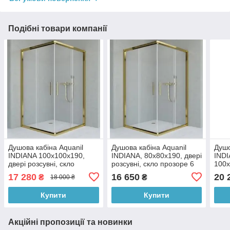
Подібні товари компанії
Душова кабіна Aquanil
Душова кабіна Aquanil
Душо
INDIANA 100х100х190,
INDIANA, 80х80х190, двері
IND
двері розсувні, скло
розсувні, скло прозоре 6
100х
прозоре 6 мм, профіль
мм, профіль золото БЕЗ
розс
17 280
16 650
20 
₴
₴
18 000 ₴
золото БЕЗ ПІДДОНА
ПІДДОНА
мал 
БЕЗ
Купити
Купити
Акційні пропозиції та новинки