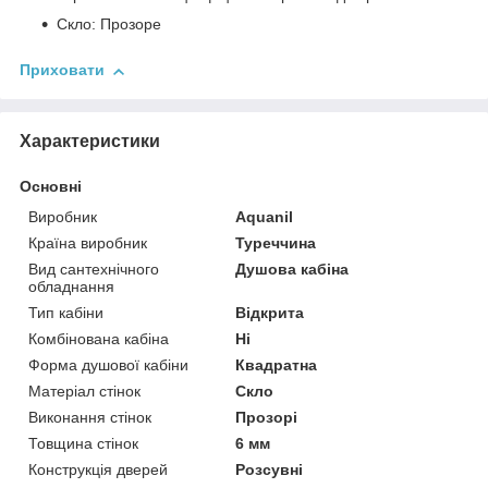
Скло: Прозоре
Приховати
Характеристики
Основні
Виробник
Aquanil
Країна виробник
Туреччина
Вид сантехнічного
Душова кабіна
обладнання
Тип кабіни
Відкрита
Комбінована кабіна
Ні
Форма душової кабіни
Квадратна
Матеріал стінок
Скло
Виконання стінок
Прозорі
Товщина стінок
6 мм
Конструкція дверей
Розсувні