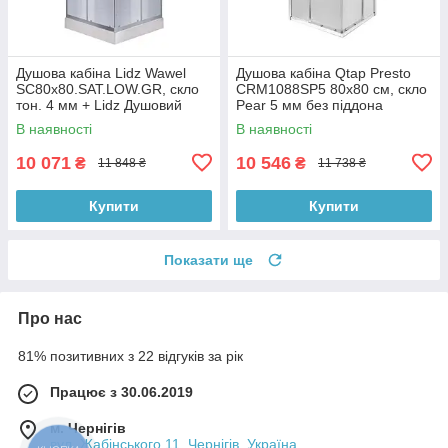
Душова кабіна Lidz Wawel
Душова кабіна Qtap Presto
SC80x80.SAT.LOW.GR, скло
CRM1088SP5 80х80 см, скло
тон. 4 мм + Lidz Душовий
Pear 5 мм без піддона
піддон KAPIELKA ST80x80х14
В наявності
В наявності
10 071
10 546
₴
₴
11 848 ₴
11 738 ₴
Купити
Купити
Показати ще
Про нас
81% позитивних з 22 відгуків за рік
Працює з 30.06.2019
м. Чернігів
вул. Жабінського 11, Чернігів, Україна