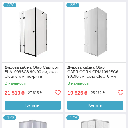
–22%
–22%
Душова кабіна Qtap Capricorn
Душова кабіна Qtap
BLA1099SC6 90x90 см, скло
CAPRICORN CRM1099SC6
Clear 6 мм, покриття
90х90 см, скло Clear 6 мм,
CalcLess без піддона
CalcLess, без піддона
В наявності
В наявності
21 513
19 826
₴
₴
27 615 ₴
25 362 ₴
Купити
Купити
–17%
–17%