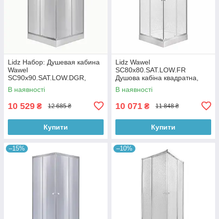
Lidz Набор: Душевая кабина
Lidz Wawel
Wawel
SC80x80.SAT.LOW.FR
SC90x90.SAT.LOW.DGR,
Душова кабіна квадратна,
квадратная, стекло
скло Frost 4 мм + Lidz
В наявності
В наявності
тонированное 4 мм +
Душовий піддон KAPIELKA
Душевой поддон Kapielka
ST80x80х14
10 529
10 071
₴
₴
12 685 ₴
11 848 ₴
ST90x90x14
Купити
Купити
–15%
–10%