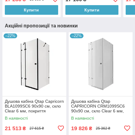
зол
Купити
Купити
Акційні пропозиції та новинки
–22%
–22%
Душова кабіна Qtap Capricorn
Душова кабіна Qtap
BLA1099SC6 90x90 см, скло
CAPRICORN CRM1099SC6
Clear 6 мм, покриття
90х90 см, скло Clear 6 мм,
CalcLess без піддона
CalcLess, без піддона
В наявності
В наявності
21 513
19 826
₴
₴
27 615 ₴
25 362 ₴