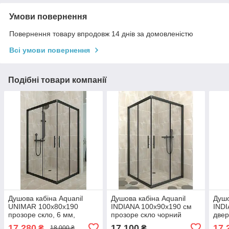
Умови повернення
Повернення товару впродовж 14 днів за домовленістю
Всі умови повернення
Подібні товари компанії
Душова кабіна Aquanil
Душова кабіна Aquanil
Душо
UNIMAR 100х80х190
INDIANA 100х90х190 см
INDI
прозоре скло, 6 мм,
прозоре скло чорний
двер
чорний профіль
профіль
проз
17 280
17 100
17 
₴
₴
18 000 ₴