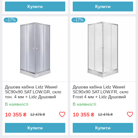
Купити
Купити
–17%
–17%
Душова кабіна Lidz Wawel
Душова кабіна Lidz Wawel
SC90x90.SAT.LOW.GR, скло
SC90x90.SAT.LOW.FR, скло
тон. 4 мм + Lidz Душовий
Frost 4 мм + Lidz Душовий
піддон KAPIELKA ST90x90х14
піддон KAPIELKA ST90x90х14
В наявності
В наявності
10 355
10 355
₴
₴
12 476 ₴
12 476 ₴
Купити
Купити