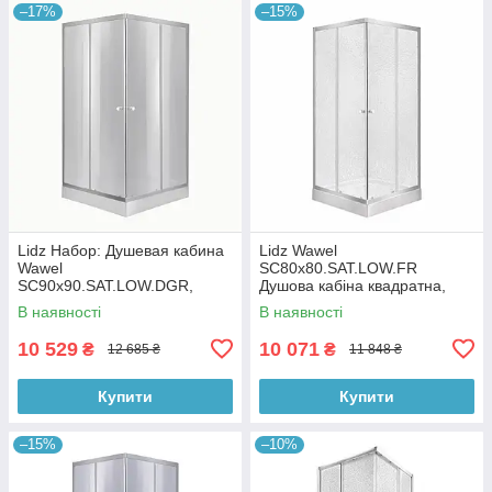
–17%
–15%
Lidz Набор: Душевая кабина
Lidz Wawel
Wawel
SC80x80.SAT.LOW.FR
SC90x90.SAT.LOW.DGR,
Душова кабіна квадратна,
квадратная, стекло
скло Frost 4 мм + Lidz
В наявності
В наявності
тонированное 4 мм +
Душовий піддон KAPIELKA
Душевой поддон Kapielka
ST80x80х14
10 529
10 071
₴
₴
12 685 ₴
11 848 ₴
ST90x90x14
Купити
Купити
–15%
–10%