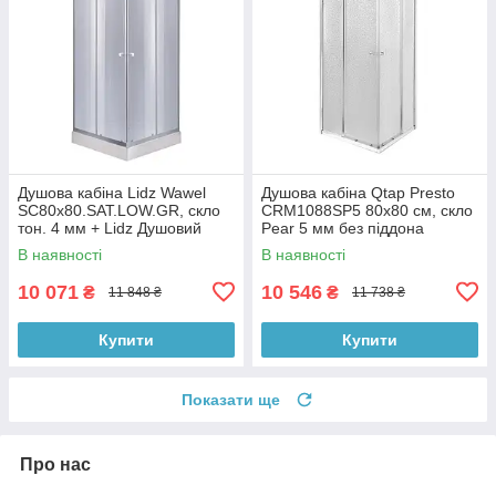
Душова кабіна Lidz Wawel
Душова кабіна Qtap Presto
SC80x80.SAT.LOW.GR, скло
CRM1088SP5 80х80 см, скло
тон. 4 мм + Lidz Душовий
Pear 5 мм без піддона
піддон KAPIELKA ST80x80х14
В наявності
В наявності
10 071
10 546
₴
₴
11 848 ₴
11 738 ₴
Купити
Купити
Показати ще
Про нас