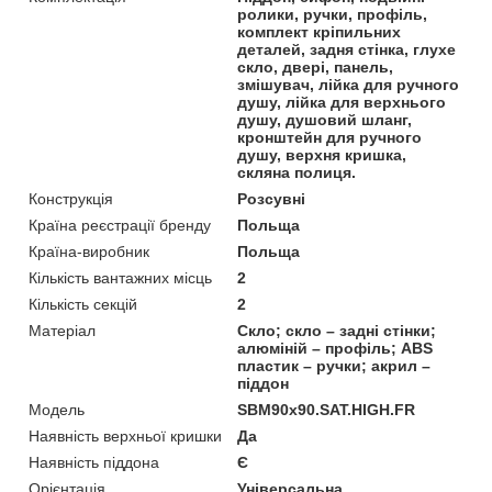
ролики, ручки, профіль,
комплект кріпильних
деталей, задня стінка, глухе
скло, двері, панель,
змішувач, лійка для ручного
душу, лійка для верхнього
душу, душовий шланг,
кронштейн для ручного
душу, верхня кришка,
скляна полиця.
Конструкція
Розсувні
Країна реєстрації бренду
Польща
Країна-виробник
Польща
Кількість вантажних місць
2
Кількість секцій
2
Матеріал
Скло; скло – задні стінки;
алюміній – профіль; ABS
пластик – ручки; акрил –
піддон
Мoдель
SBM90x90.SAT.HIGH.FR
Наявність верхньої кришки
Да
Наявність піддона
Є
Орієнтація
Універсальна