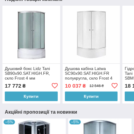
Душовий бокс Lidz Tani
Душова кабіна Latwa
Гідр
SB90x90.SAT.HIGH.FR,
SC90x90.SAT.HIGH.FR
Tani
скло Frost 4 мм
полукругла, скло Frost 4
SBM
мм + Душовий піддон
скло
17 772
10 037
18 
₴
₴
12 546 ₴
KAPIELKA ST90x90x41, з
панеллю Lidz
Купити
Купити
Акційні пропозиції та новинки
–5%
–5%