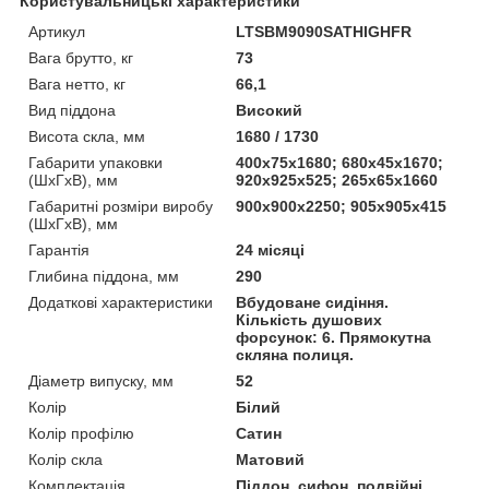
Користувальницькі характеристики
Артикул
LTSBM9090SATHIGHFR
Вага брутто, кг
73
Вага нетто, кг
66,1
Вид піддона
Високий
Висота скла, мм
1680 / 1730
Габарити упаковки
400х75х1680; 680х45х1670;
(ШхГхВ), мм
920х925х525; 265х65х1660
Габаритні розміри виробу
900х900х2250; 905х905х415
(ШхГхВ), мм
Гарантія
24 місяці
Глибина піддона, мм
290
Додаткові характеристики
Вбудоване сидіння.
Кількість душових
форсунок: 6. Прямокутна
скляна полиця.
Діаметр випуску, мм
52
Колір
Білий
Колір профілю
Сатин
Колір скла
Матовий
Комплектація
Піддон, сифон, подвійні