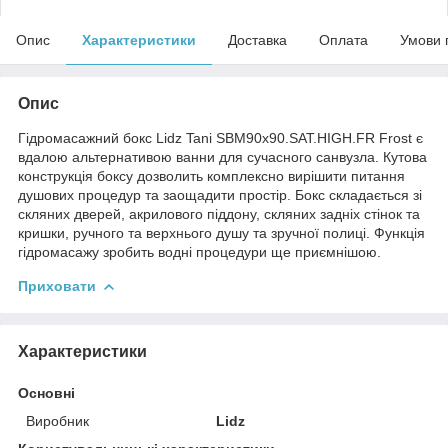
Опис
Характеристики
Доставка
Оплата
Умови 
Опис
Гідромасажний бокс Lidz Tani SBM90x90.SAT.HIGH.FR Frost є
вдалою альтернативою ванни для сучасного санвузла. Кутова
конструкція боксу дозволить комплексно вирішити питання
душових процедур та заощадити простір. Бокс складається зі
скляних дверей, акрилового піддону, скляних задніх стінок та
кришки, ручного та верхнього душу та зручної полиці. Функція
гідромасажу зробить водні процедури ще приємнішою.
Приховати
Характеристики
Основні
Виробник
Lidz