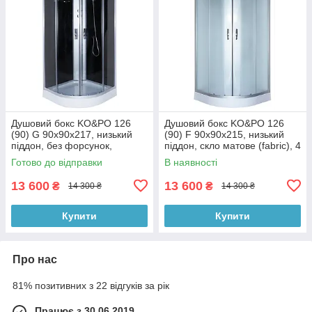
Душовий бокс KO&PO 126
Душовий бокс KO&PO 126
(90) G 90х90х217, низький
(90) F 90х90х215, низький
піддон, без форсунок,
піддон, скло матове (fabric), 4
тоноване скло, чорний
мм, без форсунок, білий
Готово до відправки
В наявності
13 600
13 600
₴
₴
14 300 ₴
14 300 ₴
Купити
Купити
Про нас
81% позитивних з 22 відгуків за рік
Працює з 30.06.2019