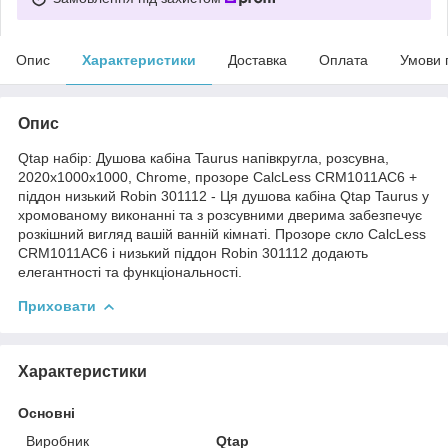
Опис
Характеристики
Доставка
Оплата
Умови 
Опис
Qtap набір: Душова кабіна Taurus напівкругла, розсувна,
2020x1000x1000, Chrome, прозоре CalcLess CRM1011AC6 +
піддон низький Robin 301112 - Ця душова кабіна Qtap Taurus у
хромованому виконанні та з розсувними дверима забезпечує
розкішний вигляд вашій ванній кімнаті. Прозоре скло CalcLess
CRM1011AC6 і низький піддон Robin 301112 додають
елегантності та функціональності.
Приховати
Характеристики
Основні
Виробник
Qtap