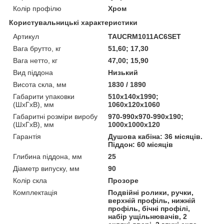
Колір профілю
Хром
Користувальницькі характеристики
Артикул
TAUCRM1011AC6SET
Вага брутто, кг
51,60; 17,30
Вага нетто, кг
47,00; 15,90
Вид піддона
Низький
Висота скла, мм
1830 / 1890
Габарити упаковки
510х140х1990;
(ШхГхВ), мм
1060x120x1060
Габаритні розміри виробу
970-990х970-990х190;
(ШхГхВ), мм
1000х1000х120
Гарантія
Душова кабіна: 36 місяців.
Піддон: 60 місяців
Глибина піддона, мм
25
Діаметр випуску, мм
90
Колір скла
Прозоре
Комплектація
Подвійні ролики, ручки,
верхній профіль, нижній
профіль, бічні профілі,
набір ущільнювачів, 2