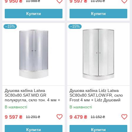
9 950
9 597
₴
₴
11 988 ₴
11 291 ₴
Купити
Купити
–15%
–15%
Душова кабіна Latwa
Душова кабіна Lidz Latwa
SC80x80.SAT.MID.GR
SC80x80.SAT.LOW.FR, скло
полукругла, скло тон. 4 мм +
Frost 4 мм + Lidz Душовий
Душовий піддон KAPIELKA
піддон KAPIELKA ST80x80x14
В наявності
В наявності
ST80x80x26, з панеллю Lidz
9 597
9 479
₴
₴
11 291 ₴
11 152 ₴
Купити
Купити