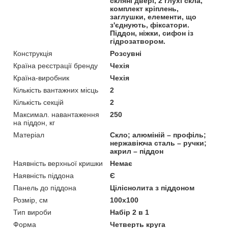
скляні двері, 2 глухі скла,
комплект кріплень,
заглушки, елементи, що
з'єднують, фіксатори.
Піддон, ніжки, сифон із
гідрозатвором.
Конструкція
Розсувні
Країна реєстрації бренду
Чехія
Країна-виробник
Чехія
Кількість вантажних місць
2
Кількість секцій
2
Максимал. навантаження
250
на піддон, кг
Матеріал
Скло; алюміній – профіль;
нержавіюча сталь – ручки;
акрил – піддон
Наявність верхньої кришки
Немає
Наявність піддона
Є
Панель до піддона
Ціліснолита з піддоном
Розмір, см
100x100
Тип вироби
Набір 2 в 1
Форма
Четверть круга