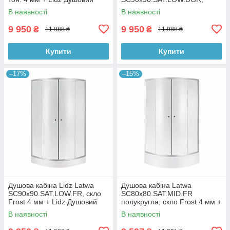
піддон KAPIELKA ST90x90x14
полукруглая, стекло
В наявності
В наявності
тонированное 4 мм +
Душевой поддон Kapielka
9 950
9 950
₴
₴
11 988 ₴
11 988 ₴
ST90x90x14
Купити
Купити
–17%
–15%
Душова кабіна Lidz Latwa
Душова кабіна Latwa
SC90x90.SAT.LOW.FR, скло
SC80x80.SAT.MID.FR
Frost 4 мм + Lidz Душовий
полукругла, скло Frost 4 мм +
піддон KAPIELKA ST90x90x14
Душовий піддон KAPIELKA
В наявності
В наявності
ST80x80x26, з панеллю Lidz