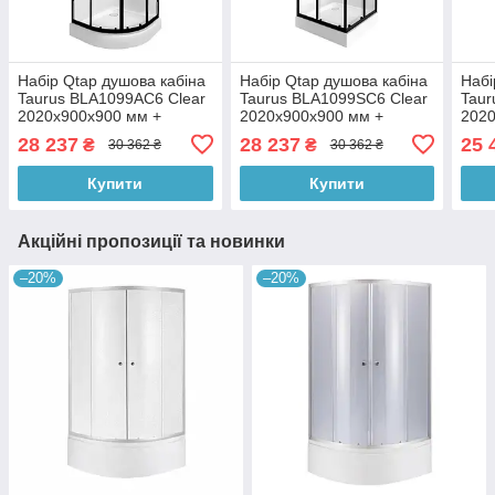
Набір Qtap душова кабіна
Набір Qtap душова кабіна
Набі
Taurus BLA1099AC6 Clear
Taurus BLA1099SC6 Clear
Taur
2020x900x900 мм +
2020x900x900 мм +
2020
піддон Robin 309912C
піддон Tern 309912C
підд
28 237
28 237
25 
₴
₴
30 362 ₴
30 362 ₴
90x90x12 см з сифоном
90x90x12 см з сифоном
90x9
Купити
Купити
Акційні пропозиції та новинки
–20%
–20%