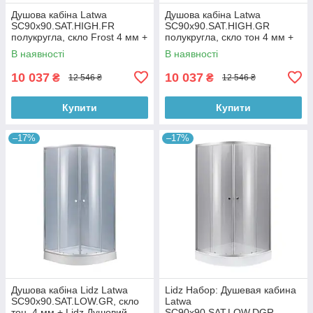
Душова кабіна Latwa
Душова кабіна Latwa
SC90x90.SAT.HIGH.FR
SC90x90.SAT.HIGH.GR
полукругла, скло Frost 4 мм +
полукругла, скло тон 4 мм +
Душовий піддон KAPIELKA
Душовий піддон KAPIELKA
В наявності
В наявності
ST90x90x41, з панеллю Lidz
ST90x90x41, з панеллю Lidz
10 037
10 037
₴
₴
12 546 ₴
12 546 ₴
Купити
Купити
–17%
–17%
Душова кабіна Lidz Latwa
Lidz Набор: Душевая кабина
SC90x90.SAT.LOW.GR, скло
Latwa
тон. 4 мм + Lidz Душовий
SC90x90.SAT.LOW.DGR,