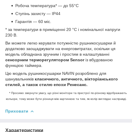
Робоча температура* — до 55°C
Ступінь захисту — IP44
Гарантія — 60 міс.
* за температури в приміщенні 20 °С і номінальної напруги
230 В.
Ви можете легко керувати потужністю рушникосушарки й
додатково заощаджувати на енерговитратах, оскільки ця
модель обладнана зручним і простим в налаштуванні
сенсорним терморегулятором Sensor
із вбудованою
функцією таймера.
Цю модель рушникосушарки NAVIN розроблено для
шанувальників
класичного, античного, вікторіанського
стилей, а також стилю епохи Ренесанс.
* Просимо звернути увагу, що різні монітори та пристрої по-різному відображають
кольори, тому може бути різниця між картинкою та тим, як колір виглядає насправді.
Приховати
Характеристики