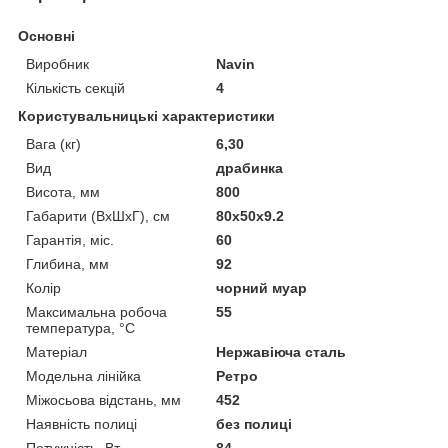
Основні
Виробник
Navin
Кількість секцій
4
Користувальницькі характеристики
Вага (кг)
6,30
Вид
драбинка
Висота, мм
800
Габарити (ВхШхГ), см
80x50x9.2
Гарантія, міс.
60
Глибина, мм
92
Колір
чорний муар
Максимальна робоча
55
температура, °C
Матеріал
Нержавіюча сталь
Модельна лінійка
Ретро
Міжосьова відстань, мм
452
Наявність полиці
без полиці
Потужність, Вт
84