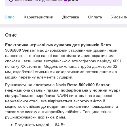
Опис
Характеристики
Доставка
Оплата
Умови п
Опис
Електрична нержавіюча сушарка для рушників Retro
500х800 Sensor
має дивовижний старовинний дизайн, який
наповнить інтер'єр вашої ванної кімнати аристократичним
спокоєм і затишною вікторіанською атмосферою періоду XIX і
початку XX століття. Модель виконана з труби діаметром 32
мм, оздобленої стильними декоративними потовщеннями в
місцях перетину елементів сушарки.
Рушникосушка електрична Navin
Retro 500х800 Sensor
(
нержавіюча сталь - права, пофарбована у чорний муар
)
від українського виробника NAVIN виготовлена з харчової
нержавіючої сталі, яка відрізняється високою якістю й
міцністю, є стійкою до подряпин і механічних пошкоджень, а
також має високу антикорозійну стійкість. Товщина стінок
рушникосушарки дорівнює
2 мм
.
Потужність моделі — 84 Вт