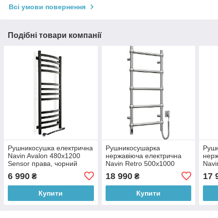
Всі умови повернення
Подібні товари компанії
Рушникосушка електрична
Рушникосушарка
Руш
Navin Avalon 480х1200
нержавіюча електрична
нерж
Sensor права, чорний
Navin Retro 500х1000
Navi
муар
Sensor з Wi-Fi, права
Sens
6 990
18 990
17 
₴
₴
Купити
Купити