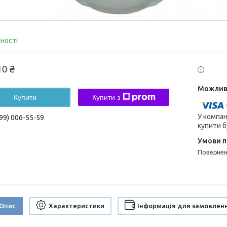
вності
10 ₴
Купити
Купити з
У компан
99) 006-55-59
купити б
поверне
Опис
Характеристики
Інформація для замовлен