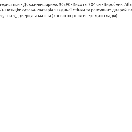
еристики:- Довжина-ширина: 90х90- Висота: 204 см- Виробник: Atlant
м)- Позиція: кутова- Матеріал задньої стінки та розсувних дверей: г
чується), дверцята матові (з зовні шорсткі всередині гладкі).