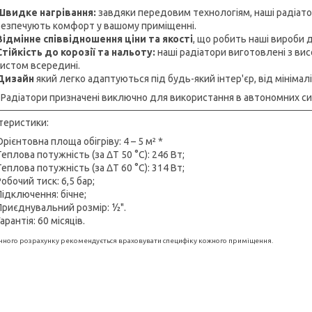
Швидке нагрівання:
завдяки передовим технологіям, наші радіат
безпечують комфорт у вашому приміщенні.
Відмінне співвідношення ціни та якості
, що робить наші вироби 
Стійкість до корозії та нальоту:
наші радіатори виготовлені з вис
хистом всередині.
Дизайн
який легко адаптуються під будь-який інтер'єр, від мінімал
!
Радіатори призначені виключно для використання в автономних с
теристики:
Орієнтовна площа обігріву: 4 – 5 м² *
Теплова потужність (за ΔT 50 °C): 246 Вт;
Теплова потужність (за ΔT 60 °C): 314 Вт;
Робочий тиск: 6,5 бар;
Підключення: бічне;
Приєднувальний розмір: ½".
Гарантія: 60 місяців.
очного розрахунку рекомендується враховувати специфіку кожного приміщення.