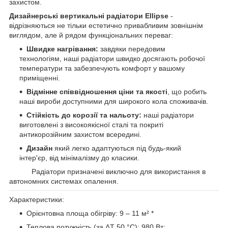
захистом.
Дизайнерські вертикальні радіатори Ellipse
-
відрізняються не тільки естетично привабливим зовнішнім
виглядом, але й рядом функціональних переваг:
Швидке нагрівання:
завдяки передовим
технологіям, наші радіатори швидко досягають робочої
температури та забезпечують комфорт у вашому
приміщенні.
Відмінне співвідношення ціни та якості
, що робить
наші вироби доступними для широкого кола споживачів.
Стійкість до корозії та нальоту:
наші радіатори
виготовлені з високоякісної сталі та покриті
антикорозійним захистом всередині.
Дизайн
який легко адаптуються під будь-який
інтер'єр, від мінімалізму до класики.
Увага!
Радіатори призначені виключно для використання в
автономних системах опалення.
Характеристики:
Орієнтовна площа обігріву: 9 – 11 м² *
Теплова потужність (за ΔT 50 °C): 980 Вт;