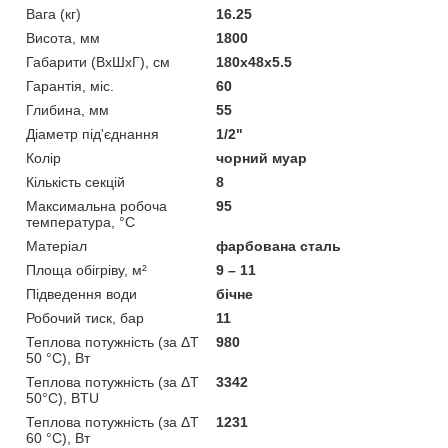
Вага (кг)
16.25
Висота, мм
1800
Габарити (ВхШхГ), см
180x48x5.5
Гарантія, міс.
60
Глибина, мм
55
Діаметр під'єднання
1/2"
Колір
чорний муар
Кількість секцій
8
Максимальна робоча
95
температура, °C
Матеріал
фарбована сталь
Площа обігріву, м²
9 – 11
Підведення води
бічне
Робочий тиск, бар
11
Теплова потужність (за ΔT
980
50 °C), Вт
Теплова потужність (за ΔT
3342
50°С), BTU
Теплова потужність (за ΔT
1231
60 °C), Вт