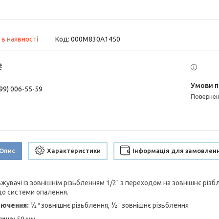
 в наявності
Код:
000M830A1450
₴
99) 006-55-59
поверне
Опис
Характеристики
Інформація для замовлен
жувачі із зовнішнім різьбленням 1/2" з переходом на зовнішнє різб
до системи опалення.
лючення:
½
зовнішнє різьблення, ½
зовнішнє різьблення
"
"
ина:
50 мм