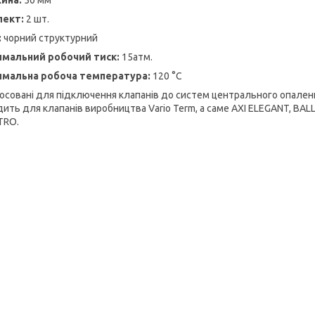
лект:
2 шт.
:
чорний структурний
мальний робочий тиск:
15атм.
имальна робоча температура:
120 °C
осовані для підключення клапанів до систем центрального опалення
ить для клапанів виробництва Vario Term, а саме AXI ELEGANT, BALL, 
TRO.