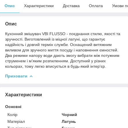
Опис
Характеристики
Доставка
Оплата
Умови п
Опис
Кухонний змішувач VBI FLUSSO - поєднання стилю, якості та
зручності. Виготовлений із міцної латуні, що гарантує
надійність і довгий термін служби. Оснащений витяжним
виливом для зручного миття посуду і наповнення ємностей.
Два режими напору води дають змогу вибрати між потужним
струменем і м'яким розпиленням. Доступний у різних
кольорах, тому легко вписується в будь-який інтер'єр.
Приховати
Характеристики
Основні
Колір
Чорний
Матеріал
Латунь