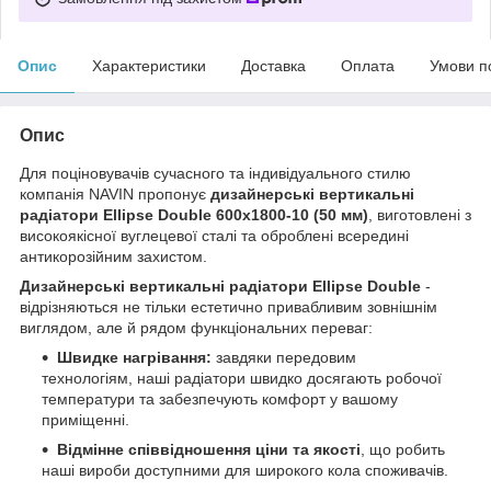
Опис
Характеристики
Доставка
Оплата
Умови п
Опис
Для поціновувачів сучасного та індивідуального стилю
компанія NAVIN пропонує
дизайнерські вертикальні
радіатори Ellipse Double 600х1800-10 (50 мм)
, виготовлені з
високоякісної вуглецевої сталі та оброблені всередині
антикорозійним захистом.
Дизайнерські вертикальні радіатори Ellipse Double
-
відрізняються не тільки естетично привабливим зовнішнім
виглядом, але й рядом функціональних переваг:
Швидке нагрівання:
завдяки передовим
технологіям, наші радіатори швидко досягають робочої
температури та забезпечують комфорт у вашому
приміщенні.
Відмінне співвідношення ціни та якості
, що робить
наші вироби доступними для широкого кола споживачів.