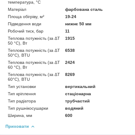
температура, °C
Матеріал
фарбована сталь
Площа обігріву, м²
19-24
Підведення води
нижнє 50 мм
Робочий тиск, бар
11
Теплова потужність (за ΔT
1915
50 °C), Вт
Теплова потужність (за ΔT
6538
50°С), BTU
Теплова потужність (за ΔT
2424
60 °C), Вт
Теплова потужність (за ΔT
8269
60°С), BTU
Тип установки
вертикальний
Тип кріплення
стаціонарна
Тип радіатора
трубчастий
Тип рушнікосушарки
водяний
Ширина, мм
600
Приховати