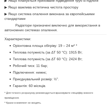
▶ Якщо планується приховане підведення труб із підлоги
▶ Якщо важлива естетична чистота простору
▶ Якщо система опалення виконана за європейськими
стандартами
Увага!
Радіатори призначені виключно для використання в
автономних системах опалення.
Характеристики:
Орієнтовна площа обігріву: 19 – 24 м² *
Теплова потужність (за ΔT 50 °C): 1915 Вт;
Теплова потужність (за ΔT 60 °C): 2424 Вт;
Робочий тиск: 11 бар;
Підключення: нижнє;
Приєднувальний розмір: ½".
Гарантія: 60 місяців.
* Для точного розрахунку рекомендується враховувати специфіку кожного
приміщення.
* Крани в комплект не входять.