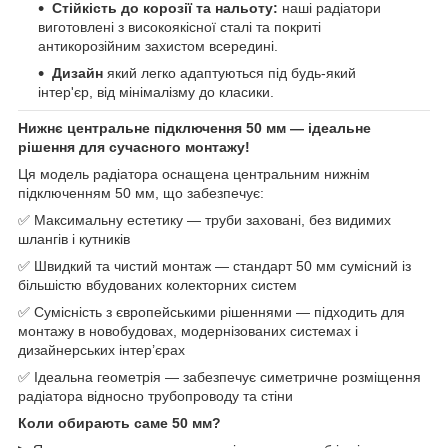
Стійкість до корозії та нальоту:
наші радіатори
виготовлені з високоякісної сталі та покриті
антикорозійним захистом всередині.
Дизайн
який легко адаптуються під будь-який
інтер'єр, від мінімалізму до класики.
Нижнє центральне підключення 50 мм — ідеальне
рішення для сучасного монтажу!
Ця модель радіатора оснащена центральним нижнім
підключенням 50 мм, що забезпечує:
✅ Максимальну естетику — труби заховані, без видимих
шлангів і кутників
✅ Швидкий та чистий монтаж — стандарт 50 мм сумісний із
більшістю вбудованих колекторних систем
✅ Сумісність з європейськими рішеннями — підходить для
монтажу в новобудовах, модернізованих системах і
дизайнерських інтер’єрах
✅ Ідеальна геометрія — забезпечує симетричне розміщення
радіатора відносно трубопроводу та стіни
Коли обирають саме 50 мм?