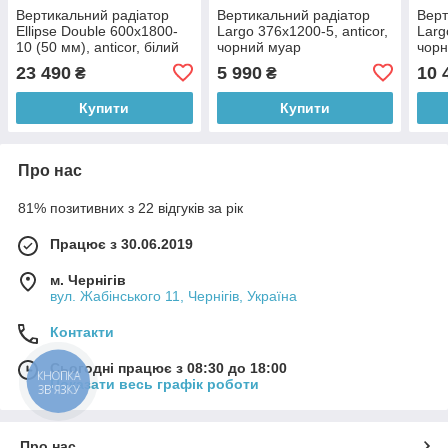
Вертикальний радіатор
Вертикальний радіатор
Верт
Ellipse Double 600х1800-
Largo 376х1200-5, anticor,
Larg
10 (50 мм), anticor, білий
чорний муар
чорн
23 490
5 990
10 
₴
₴
Купити
Купити
Про нас
81% позитивних з 22 відгуків за рік
Працює з 30.06.2019
м. Чернігів
вул. Жабінського 11, Чернігів, Україна
Контакти
Сьогодні працює з 08:30 до 18:00
КНОПКА
Показати весь графік роботи
ЗВ'ЯЗКУ
Про нас